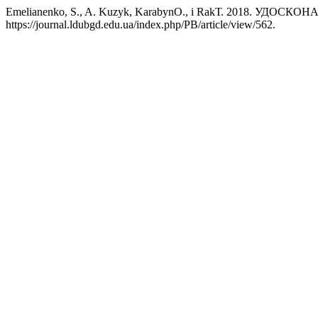
Emelianenko, S., A. Kuzyk, KarabynО., і RakТ. 2018
https://journal.ldubgd.edu.ua/index.php/PB/article/view/562.