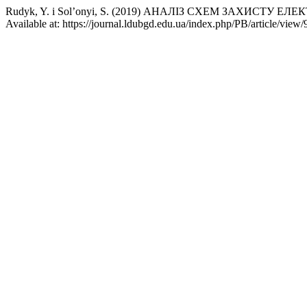
Rudyk, Y. і Sol’onyi, S. (2019) АНАЛІЗ СХЕМ ЗАХИС
Available at: https://journal.ldubgd.edu.ua/index.php/PB/article/vi