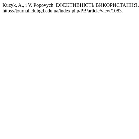
Kuzyk, A., і V. Popovych. ЕФЕКТИВНІСТЬ ВИКОРИСТА
https://journal.ldubgd.edu.ua/index.php/PB/article/view/1083.