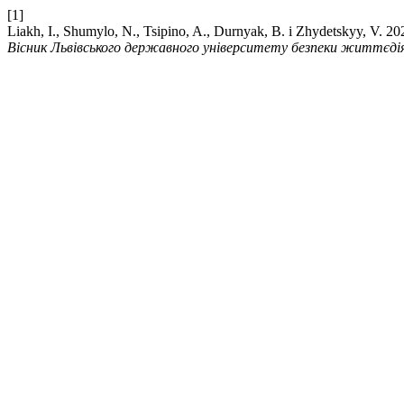
[1]
Liakh, I., Shumylo, N., Tsipino, A., Durnyak, B. і Zh
Вісник Львівського державного університету безпеки життєді