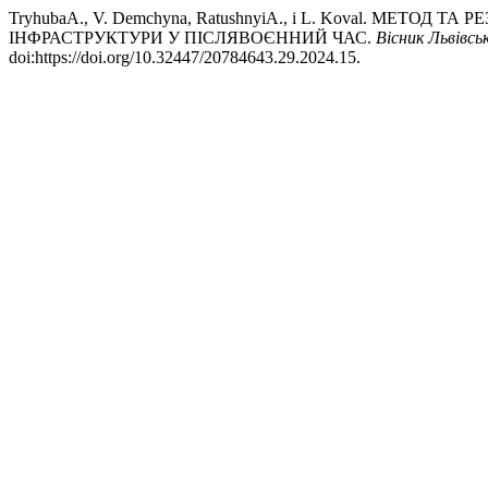
TryhubaА., V. Demchyna, RatushnyiА., і L. Koval. МЕ
ІНФРАСТРУКТУРИ У ПІСЛЯВОЄННИЙ ЧАС.
Вісник Львівс
doi:https://doi.org/10.32447/20784643.29.2024.15.