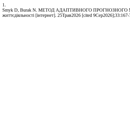
1.
Smyk D, Burak N. МЕТОД АДАПТИВНОГО ПРОГНОЗНОГО МА
життєдіяльності [інтернет]. 25Трав2026 [cited 9Сер2026];33:167-79.