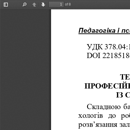
of 8
Toggle
Find
Previous
Next
Sidebar
Педагогіка і псих
УДК 378.04:1
DOI 22185186
ТЕ
ПРОФЕСІЙН
ІЗ
Складною ба
хологів  до  ро
розв’язання зал