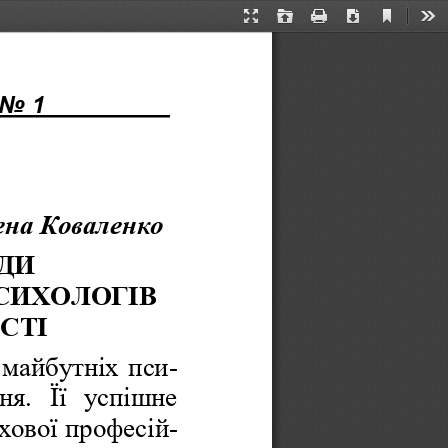
Current
Presentation
Open
Print
Download
Too
View
Mode
                 
.

ена Коваленко
И  
ИХОЛОГІВ  
СТІ 
майбутніх пси-
я.  Її  успішне 
ахової професій-