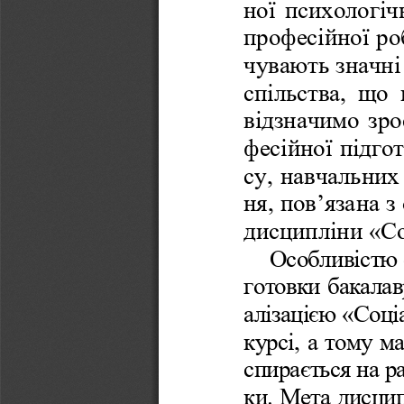
ної психологіч
професійної роб
чувають значні
спільства,  що 
відзначимо зро
фесійної підго
су, навчальних
ня, пов’язана 
дисципліни «Со
Особливістю с
готовки бакалав
алізацією «Соці
курсі, а тому м
спирається на р
ки. Мета дисцип