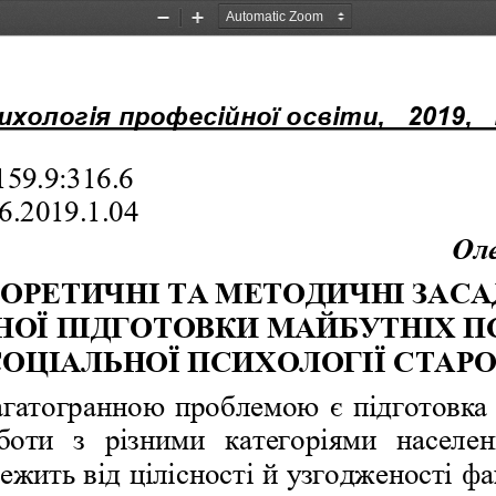
Zoom
Zoom
Out
In
ологія професійної освіти,   2019,   No 1  
59.9:316.6 
.2019.1.04 
Ол
ОРЕТИЧНІ ТА МЕТОДИЧНІ ЗАСАД
ОЇ ПІДГОТОВКИ МАЙБУТНІХ ПС
 СОЦІАЛЬНОЇ ПСИХОЛОГІЇ СТАРО
гатогранною проблемою є підготовка 
боти  з  різними  категоріями  населенн
ежить від цілісності й узгодженості ф