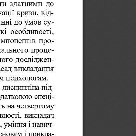
ти здатними до 
ації кризи, від-
нні до умов су-
кі  особливості, 
омпонентів про-
чального проце-
ного досліджен-
асад викладання 
м психологам. 
е дисципліна під-
одатковою спеці-
ть на четвертому 
вності, викладач 
 уміння і навич-
сновам і прикла-