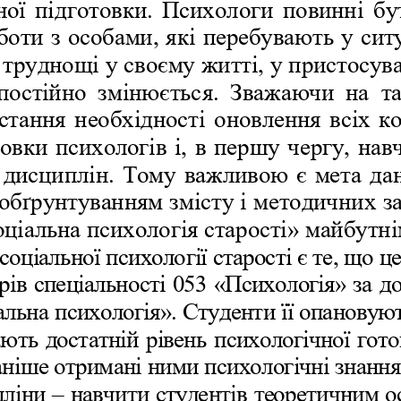
ної підготовки. Психологи повинні бу
оти з особами, які перебувають у ситу
 труднощі у своєму житті, у пристосува
 постійно  змінюється.  Зважаючи  на  та
стання необхідності оновлення всіх к
товки психологів і, в першу чергу, нав
 дисциплін. Тому важливою є мета да
з обґрунтуванням змісту і методичних з
ціальна психологія старості» майбутні
оціальної психології старості є те, що ц
рів спеціальності 053 «Психологія» за д
альна психологія». Студенти її опановую
ають достатній рівень психологічної гото
аніше отримані ними психологічні знання,
ліни – навчити студентів теоретичним о