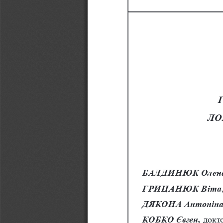
ЛО
БАЛДИНЮК
 Олен
ГРИЦАНЮК
 Віта
ДЯКОНА
 Антонін
КОБКО 
Євген
,
 докт