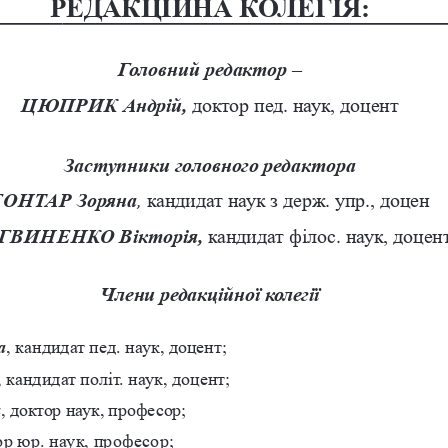
РЕДАКЦІЙНА КОЛЕГІЯ:
Головний редактор
 – 
ЦЮПРИК 
Андрій,
доктор пед. наук, доцент
Заступники головного редактора
ГОНТАР
 Зоряна
, 
кандидат наук з держ. упр., доцен
ГВИНЕНКО
 Вікторія,
 кандидат філос. наук, доцен
Члени редакційної колегії
а
, 
кандидат пед. наук, доцент;
, 
кандидат політ. наук, доцент;
а
, 
доктор наук, професор;
ор юр. наук, професор;