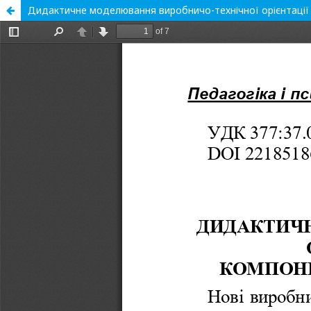
Дидактичне моделювання виробничо-технічної орієнтації 