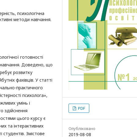
ерність, психологічна
активні методи навчання.
логічної готовності
і навчання. Доведено, що
требує розвитку
бутніх фахівців. У статті
вчально-практи­чного
стерності психолога»,
жливих умінь і
PDF
го здійснення
остями цього курсу є
них та інтерактивних
Опубліковано
і студентів. Змістове
2019-08-08