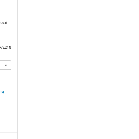
ості
ї
47/2218
ія