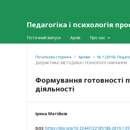
Педагогіка і психологія про
Поточний випуск
Архів
Про нас
Початкова сторінка
/
Архіви
/
№ 1 (2019): Педаго
ДИДАКТИКА, МЕТОДИКА І ТЕХНОЛОГІЇ НАВЧАННЯ
Формування готовності п
діяльності
Ірина Матійків
https://doi.org/10.32447/22185186.2019.1.05
DOI: