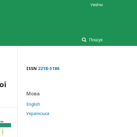
Увійти
Пошук
ISSN
2218-5186
ої
Мова
English
Українська