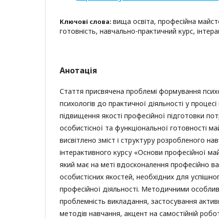
вища освіта, професійна майст
Ключові слова:
готовність, навчально-практичний курс, інтер
Анотація
Стаття присвячена проблемі формування психо
психологів до практичної діяльності у процес
підвищення якості професійної підготовки по
особистісної та функціональної готовності май
висвітлено зміст і структуру розробленого на
інтерактивного курсу «Основи професійної май
який має на меті вдосконалення професійно ва
особистісних якостей, необхідних для успішно
професійної діяльності. Методичними особлив
проблемність викладання, застосування актив
методів навчання, акцент на самостійній робот