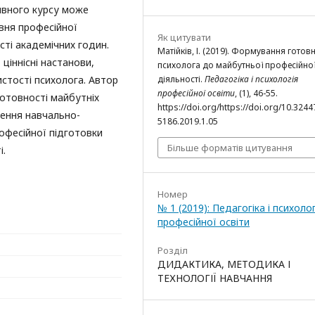
ивного курсу може
вня професійної
Як цитувати
сті академічних годин.
Матійків, І. (2019). Формування готовн
ціннісні настанови,
психолога до майбутньої професійно
стості психолога. Автор
діяльності.
Педагогіка і психологія
професійної освіти
, (1), 46-55.
готовності майбутніх
https://doi.org/https://doi.org/10.324
чення навчально-
5186.2019.1.05
офесійної підготовки
Більше форматів цитування
і.
Номер
№ 1 (2019): Педагогіка і психолог
професійної освіти
Розділ
ДИДАКТИКА, МЕТОДИКА І
ТЕХНОЛОГІЇ НАВЧАННЯ