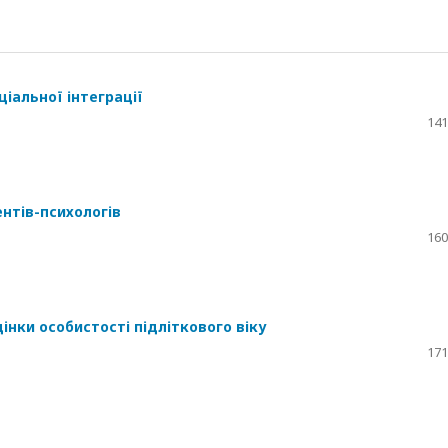
іальної інтеграції
141
нтів-психологів
160
інки особистості підліткового віку
171