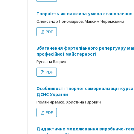
Творчість як важлива умова становлення 
Олександр Пономарьов, Максим Черемський
PDF
Збагачення фортепіанного репертуару май
професійної майстерності
Руслана Ваврик
PDF
Особливості творчої самореалізації курса
ДСНС України
Роман Яремко, Христина Гирович
PDF
Дидактичне моделювання виробничо-техніч