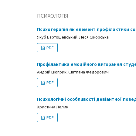
ПСИХОЛОГІЯ
Психотерапія як елемент профілактики соц
Якуб Бартошевський, Леся Сікорська
PDF
Профілактика емоційного вигорання студе
Андрій Цюприк, Світлана Федорович
PDF
Психологічні особливості девіантної повед
Христина Лелик
PDF