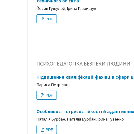
технічного об’єкта
Йосип Гушулей, Ірина Гаврищук
PDF
ПСИХОПЕДАГОГІКА БЕЗПЕКИ ЛЮДИНИ
Підвищення кваліфікації фахівців сфери ци
Лариса Петренко
PDF
Особливості стресостійкості й адаптивни
Наталія Бурбан, Наталія Бурбан, Ірина Гузенко
PDF