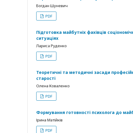
Богдан Шуневич
PDF
Підготовка майбутніх фахівців соціономіч
ситуаціях
Лариса Руденко
PDF
Теоретичні та методичні засади професійно
старості
Олена Коваленко
PDF
Формування готовності психолога до майб
Ірина Матійків
PDF