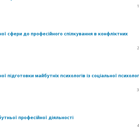
1
ної сфери до професійного спілкування в конфліктних
2
ї підготовки майбутніх психологів із соціальної психолог
3
утньої професійної діяльності
4