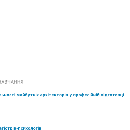
 НАВЧАННЯ
ьності майбутніх архітекторів у професійній підготовці
гістрів-психологів