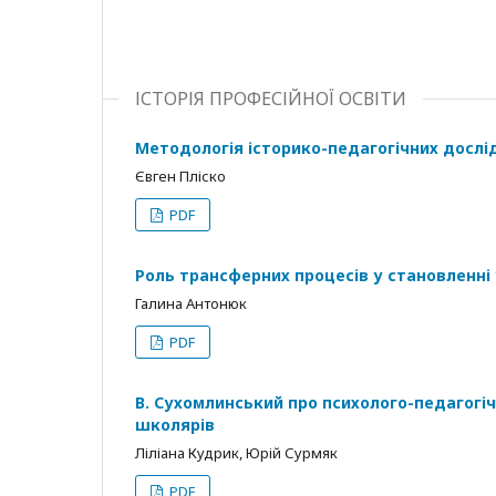
ІСТОРІЯ ПРОФЕСІЙНОЇ ОСВІТИ
Методологія історико-педагогічних досл
Євген Пліско
PDF
Роль трансферних процесів у становленні 
Галина Антонюк
PDF
В. Сухoмлинський прo психолого-педагогіч
школярів
Ліліана Кудрик, Юрій Сурмяк
PDF