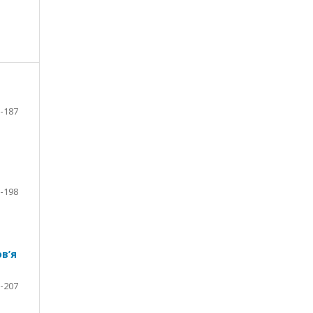
-187
-198
в’я
-207