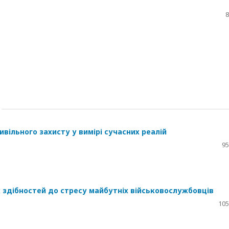
8
вільного захисту у вимірі сучасних реалій
95
х здібностей до стресу майбутніх військовослужбовців
105