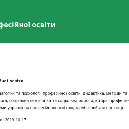
фесійної освіти
йної освіти
гогіки та психології професійної освіти: дидактика, методи та
логії; соціальна педагогіка та соціальна робота; історія професій
леми управління професійною освітою; зарубіжний досвід тощо
о:
2019-10-17