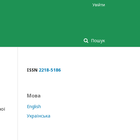
Увійти
Пошук
ISSN
2218-5186
Мова
English
ної
Українська