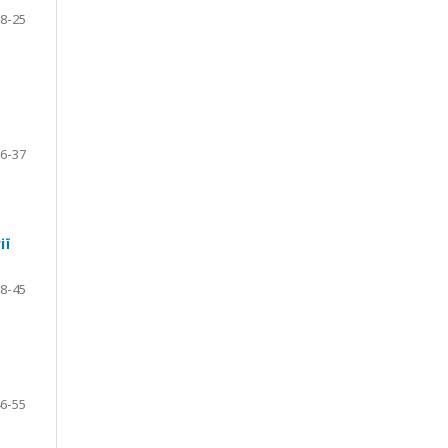
8-25
6-37
ії
8-45
6-55