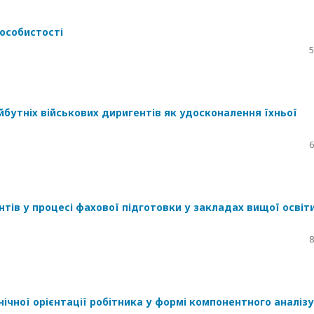
особистості
5
бутніх військових диригентів як удосконалення їхньої
6
нтів у процесі фахової підготовки у закладах вищої освіт
8
ної орієнтації робітника у формі компонентного аналізу