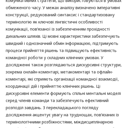
комунікативних стратегій, що використовуються в умовах
обмеженого часу. У межах аналізу визначено імперативні
конструкції, редукований синтаксис і стандартизовану
термінологію як ключові лінгвістичні особливості
комунікації, пов’язаної із забезпеченням прохідності
дихальних шляхів. Ці мовні характеристики забезпечують
швидкий і однозначний обмін інформацією, підтримують
процеси прийняття рішень та підвищують ефективність
командної роботи у складних клінічних умовах. У
дослідженні також розглядаються дискурсивні структури,
зокрема онлайн-коментарі, метакоментарі та офлайн-
коментарі, які сприяють організації командної взаємодії,
координації дій і прийняттю клінічних рішень. Ці
дискурсивні елементи формують спільні ментальні моделі
серед членів команди та забезпечують ефективний
розподіл завдань. З перекладацького погляду
дослідження акцентує увагу на труднощах, пов’язаних із
термінологічними розбіжностями, міждисциплінарною