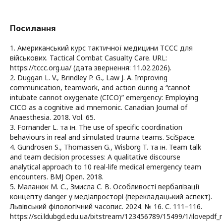
Посилання
1. Американський курс тактичної медицини TCCC для
військових. Tactical Combat Casualty Care. URL:
https://tccc.org.ua/ (дата звернення: 11.02.2026).
2. Duggan L. V., Brindley P. G., Law J. A. Improving
communication, teamwork, and action during a “cannot
intubate cannot oxygenate (CICO)” emergency: Employing
CICO as a cognitive aid mnemonic. Canadian Journal of
Anaesthesia. 2018. Vol. 65.
3. Fornander L. та ін. The use of specific coordination
behaviours in real and simulated trauma teams. SciSpace.
4. Gundrosen S., Thomassen G., Wisborg T. та ін. Team talk
and team decision processes: A qualitative discourse
analytical approach to 10 real-life medical emergency team
encounters. BMJ Open. 2018.
5. Маланюк М. С., Змисла С. В. Особливості вербалізації
концепту danger у медіапросторі (перекладацький аспект).
Львівський філологічний часопис. 2024. № 16. С. 111–116.
https://sci.ldubgd.edu.ua/bitstream/123456789/15499/1/ilovepdf