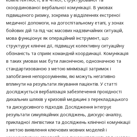
скоординованої вербальної комунікації. В умовах
підвищеного ризику, зокрема у відділеннях екстреної
медичної допомоги, на догоспітальному етапі, у зонах
бойових дій та під час масових надзвичайних ситуацій,
мова функціонує як операційний інструмент, що
структурує клінічні дії, підвищує колективну ситуаційну
обізнаність та сприяє командній координації. Комунікація
в таких умовах має бути лаконічною, однозначною та
стандартизованою з метою мінімізації затримок і
запобігання непорозумінням, які можуть негативно
вплинути на результати лікування пацієнтів. У статті
досліджується вербалізація забезпечення прохідності
дихальних шляхів у кризовій медицині з перекладацького
та дискурсивного підходів. Дослідження інтегрує
результати симуляційних досліджень, дискурс-аналізу,
прикладної лінгвістики та досліджень клінічної комунікації
з метою виявлення ключових мовних моделей і