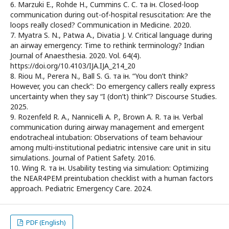
6. Marzuki E., Rohde H., Cummins C. C. та ін. Closed-loop
communication during out-of-hospital resuscitation: Are the
loops really closed? Communication in Medicine. 2020.
7. Myatra S. N., Patwa A., Divatia J. V. Critical language during
an airway emergency: Time to rethink terminology? Indian
Journal of Anaesthesia. 2020. Vol. 64(4).
https://doi.org/10.4103/IJA.IJA_214_20
8. Riou M., Perera N., Ball S. G. та ін. “You don’t think?
However, you can check”: Do emergency callers really express
uncertainty when they say “I (don’t) think”? Discourse Studies.
2025.
9. Rozenfeld R. A., Nannicelli A. P., Brown A. R. та ін. Verbal
communication during airway management and emergent
endotracheal intubation: Observations of team behaviour
among multi-institutional pediatric intensive care unit in situ
simulations. Journal of Patient Safety. 2016.
10. Wing R. та ін. Usability testing via simulation: Optimizing
the NEAR4PEM preintubation checklist with a human factors
approach. Pediatric Emergency Care. 2024.
PDF (English)