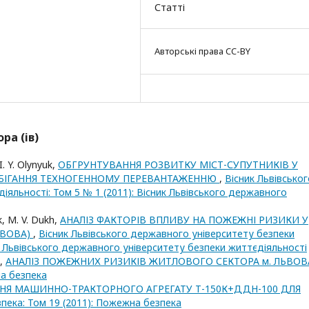
Статті
Авторські права CC-BY
ра (ів)
I. Y. Olynyuk,
ОБГРУНТУВАННЯ РОЗВИТКУ МІСТ-СУПУТНИКІВ У
ПОБІГАННЯ ТЕХНОГЕННОМУ ПЕРЕВАНТАЖЕННЮ
,
Вісник Львівськог
яльності: Том 5 № 1 (2011): Вісник Львівського державного
k, М. V. Dukh,
АНАЛІЗ ФАКТОРІВ ВПЛИВУ НА ПОЖЕЖНІ РИЗИКИ У
ЬВОВА)
,
Вісник Львівського державного університету безпеки
ик Львівського державного університету безпеки життєдіяльності
h,
АНАЛІЗ ПОЖЕЖНИХ РИЗИКІВ ЖИТЛОВОГО СЕКТОРА м. ЛЬВО
на безпека
Я МАШИННО-ТРАКТОРНОГО АГРЕГАТУ Т-150К+ДДН-100 ДЛЯ
ека: Том 19 (2011): Пожежна безпека