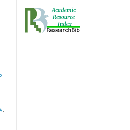
о
ВА
,