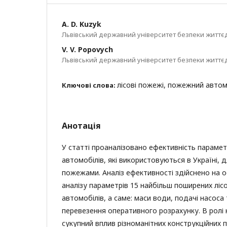
A. D. Kuzyk
Львівський державний університет безпеки життєд
V. V. Popovych
Львівський державний університет безпеки життєд
лісові пожежі, пожежний автомо
Ключові слова:
Анотація
У статті проаналізовано ефективність парамет
автомобілів, які використовуються в Україні, 
пожежами. Аналіз ефективності здійснено на о
аналізу параметрів 15 найбільш поширених лі
автомобілів, а саме: маси води, подачі насоса 
перевезення оперативного розрахунку. В ролі
сукупний вплив різноманітних конструкційних 