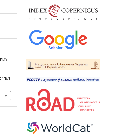
ОВИХ
p/PB/a