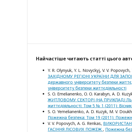
Найчастіше читають статті цього авто
Y. R. Olynyuk, Y. L. Novyckyj, V. V. Popovych, 
ЗАХІДНОМУ РЕГІОНІ УКРАЇНИ ДЛЯ ЗА
державного університету безпеки життєді
університету безпеки життєдіяльності
S. O. Emelianenko, O. O. Karabyn, A. D. Kuzy
ЖИТЛОВОМУ СЕКТОРІ (НА ПРИКЛАДІ Л
життєдіяльності: Том 5 № 1 (2011): Вісн
S. O. Yemelianenko, A. D. Kuzyk, M. V. Douk
Пожежна безпека: Том 19 (2011): Пожеж
V. V. Popovych, А. G. Renkas,
ВИКОРИСТАНН
ГАСІННЯ ЛІСОВИХ ПОЖЕЖ
,
Пожежна безп