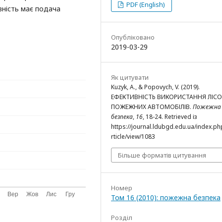
PDF (English)
вність має подача
Опубліковано
2019-03-29
Як цитувати
Kuzyk, A., & Popovych, V. (2019).
ЕФЕКТИВНІСТЬ ВИКОРИСТАННЯ ЛІС
ПОЖЕЖНИХ АВТОМОБІЛІВ.
Пожежна
безпека
,
16
, 18-24. Retrieved із
https://journal.ldubgd.edu.ua/index.ph
rticle/view/1083
Більше форматів цитування
Номер
Том 16 (2010): пожежна безпека
Розділ