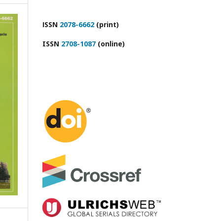
ІSSN
2078-6662
(print)
ISSN
2708-1087
(online)