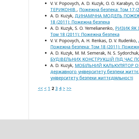
V. V. Popovych, A. D. Kuzyk, O. O. Karabyn, O
ТЕРИКОНІВ
,
Пожежна безпека: Том 17 (
A. D. Kuzyk,
ДИНАМІЧНА МОДЕЛЬ ПОЖЕЖО
18 (2011): Пожежна безпека
A. D. Kuzyk, S. O. Yemelianenko,
РИЗИК ЯК
Том 18 (2011): Пожежна безпека
V. V. Popovych, A. H. Renkas, D. V. Rudenko,
Пожежна безпека: Том 18 (2011): Пожеж
A. D. Kuzyk, M. M. Semerak, N. S. Sydorchuk
БУДІВЕЛЬНИХ КОНСТРУКЦІЙ ПІД ЧАС 
A. D. Kuzyk,
МОБІЛЬНИЙ КАЛЬКУЛЯТОР О
державного університету безпеки життєді
університету безпеки життєдіяльності
<<
<
1
2
3
4
>
>>