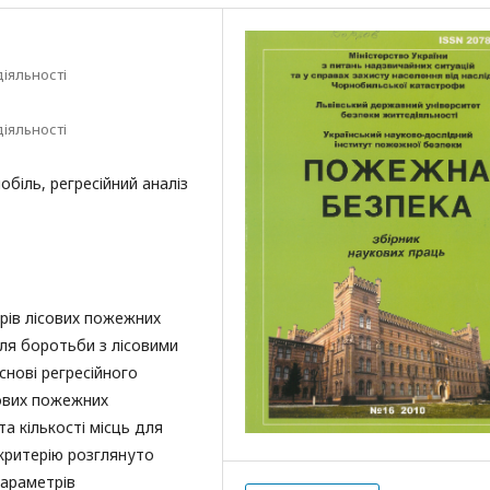
іяльності
іяльності
біль, регресійний аналіз
рів лісових пожежних
для боротьби з лісовими
снові регресійного
сових пожежних
та кількості місць для
 критерію розглянуто
параметрів