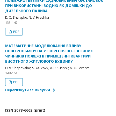
ПОЖЕЖНОЇ БЕЗПЕКИ СУДНОВИХ ЕНЕРГОУСТАНОВОК
ПРИ ВИКОРИСТАННІ ВОДНЮ ЯК ДОМІШКИ ДО
ДИЗЕЛЬНОГО ПАЛИВА
D. O. Shalapko, N. V. Hrechka
135-147
PDF
МАТЕМАТИЧНЕ МОДЕЛЮВАННЯ ВПЛИВУ
ПОВІТРООБМІНУ НА УТВОРЕННЯ НЕБЕЗПЕЧНИХ
ЧИННИКІВ ПОЖЕЖІ В ПРИМІЩЕННІ КВАРТИРИ
ВИСОТНОГО ЖИТЛОВОГО БУДИНКУ
O. V. Shapovalov, S. Ya. Vovk, A. P. Kushnir, N. O. Ferents
148-161
PDF
Переглянути всі випуски
ІSSN 2078-6662 (print)