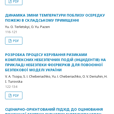
PDF
ДИНАМІКА ЗМІНИ ТЕМПЕРАТУРИ ПОБЛИЗУ ОСЕРЕДКУ
ПОЖЕЖІ В СКЛАДСЬКОМУ ПРИМІЩЕННІ
Yu. O. Terletskyi, O. Yu. Pazen
116-121
PDF
РОЗРОБКА ПРОЦЕСУ КЕРУВАННЯ РИЗИКАМИ
КОМПЛЕКСНИХ НЕБЕЗПЕЧНИХ ПОДІЙ (ІНЦИДЕНТІВ) НА
ПРИКЛАДІ НЕБЕЗПЕКИ ФЕЄРВЕРКІВ ДЛЯ ПОВОЄННОЇ
БЕЗПЕКОВОЇ МОДЕЛІ УКРАЇНИ
V. А. Tsopa, S. І. Cheberiachko, Yu. І. Cheberiachko, O. V. Deriuhin, H.
I. Turovska
122-134
PDF
СЦЕНАРНО-ОРІЄНТОВАНИЙ ПІДХІД ДО ОЦІНЮВАННЯ