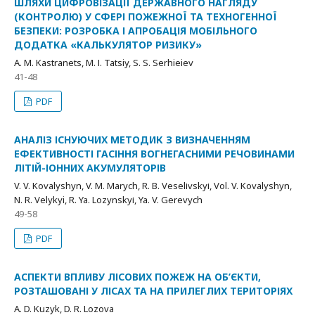
ШЛЯХИ ЦИФРОВІЗАЦІЇ ДЕРЖАВНОГО НАГЛЯДУ
(КОНТРОЛЮ) У СФЕРІ ПОЖЕЖНОЇ ТА ТЕХНОГЕННОЇ
БЕЗПЕКИ: РОЗРОБКА І АПРОБАЦІЯ МОБІЛЬНОГО
ДОДАТКА «КАЛЬКУЛЯТОР РИЗИКУ»
A. М. Kastranets, M. І. Tatsiy, S. S. Serhieiev
41-48
PDF
АНАЛІЗ ІСНУЮЧИХ МЕТОДИК З ВИЗНАЧЕННЯМ
ЕФЕКТИВНОСТІ ГАСІННЯ ВОГНЕГАСНИМИ РЕЧОВИНАМИ
ЛІТІЙ-ІОННИХ АКУМУЛЯТОРІВ
V. V. Kovalyshyn, V. M. Marych, R. B. Veselіvskyі, Vol. V. Kovalyshyn,
N. R. Velykyi, R. Ya. Lozynskyі, Ya. V. Gerevych
49-58
PDF
АСПЕКТИ ВПЛИВУ ЛІСОВИХ ПОЖЕЖ НА ОБ’ЄКТИ,
РОЗТАШОВАНІ У ЛІСАХ ТА НА ПРИЛЕГЛИХ ТЕРИТОРІЯХ
A. D. Kuzyk, D. R. Lozova