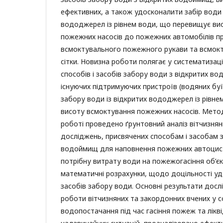
ефективних, а також удосконалити забір води 
вододжерел із рівнем води, що перевищує ви
пожежних насосів до пожежних автомобілів пр
всмоктувального пожежного рукави та всмок
сітки. Новизна роботи полягає у систематизаці
способів і засобів забору води з відкритих в
існуючих підтримуючих пристроїв (водяних бу
забору води із відкритих вододжерел із рівн
висоту всмоктування пожежних насосів. Мето
роботі проведено ґрунтовний аналіз вітчизнян
досліджень, присвячених способам і засобам 
водоймищ для наповнення пожежних автоцис
потрібну витрату води на пожежогасіння об’є
математичні розрахунки, щодо доцільності уд
засобів забору води. Основні результати дос
роботи вітчизняних та закордонних вчених у 
водопостачання під час гасіння пожеж та ліквід