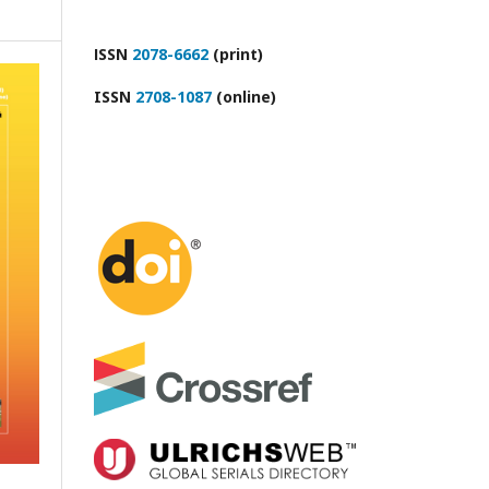
ІSSN
2078-6662
(print)
ISSN
2708-1087
(online)