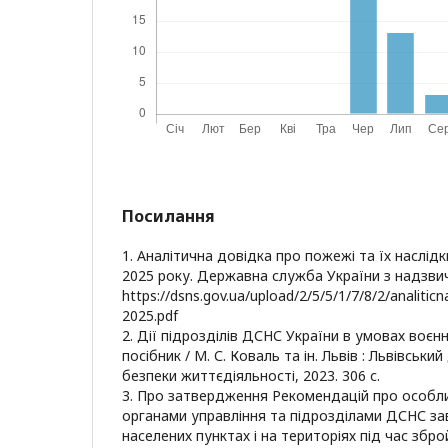
Посилання
1. Аналітична довідка про пожежі та їх наслідки
2025 року. Державна служба України з надзвич
https://dsns.gov.ua/upload/2/5/5/1/7/8/2/analitic
2025.pdf
2. Дії підрозділів ДСНС України в умовах воєн
посібник / М. С. Коваль та ін. Львів : Львівськ
безпеки життєдіяльності, 2023. 306 с.
3. Про затвердження Рекомендацій про особл
органами управління та підрозділами ДСНС за
наcелених пунктах і на територіях під час збро