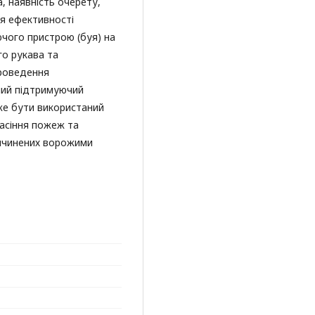
, наявність очерету,
ня ефективності
чого пристрою (буя) на
о рукава та
проведення
ний підтримуючий
же бути використаний
асіння пожеж та
причинених ворожими