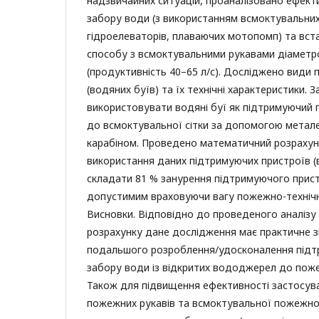
надзвичайних ситуацій, проаналізовано ефект
забору води (з використанням всмоктувальних р
гідроелеваторів, плаваючих мотопомп) та вст
способу з всмоктувальними рукавами діаметр
(продуктивність 40–65 л/с). Досліджено види 
(водяних буїв) та їх технічні характеристики.
використовувати водяні буї як підтримуючий п
до всмоктувальної сітки за допомогою метал
карабіном. Проведено математичний розрахун
використання даних підтримуючих пристроїв (
складати 81 % занурення підтримуючого прист
допустимим враховуючи вагу пожежно-техніч
Висновки. Відповідно до проведеного аналізу
розрахунку дане дослідження має практичне 
подальшого розроблення/удосконалення підт
забору води із відкритих вододжерел до поже
Також для підвищення ефективності застосув
пожежних рукавів та всмоктувальної пожежної