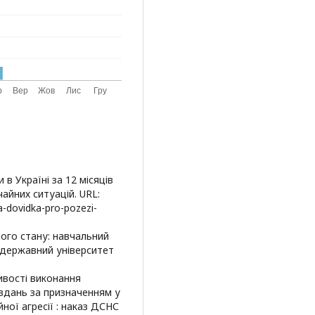
 в Україні за 12 місяців
айних ситуацій. URL:
na-dovidka-pro-pozezi-
ного стану: навчальний
ий державний університет
ивості виконання
вдань за призначенням у
йної агресії : наказ ДСНС