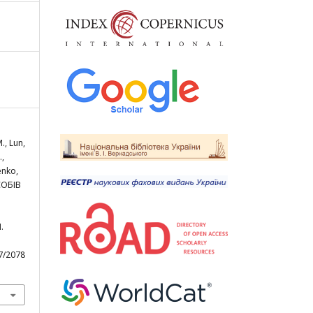
M., Lun,
.,
enko,
СОБІВ
.
47/2078