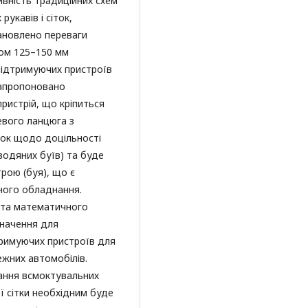
ивність традиційних схем
укавів і сіток,
ановлено переваги
ом 125–150 мм
підтримуючих пристроїв
 Запропоновано
ристрій, що кріпиться
евого ланцюга з
ок щодо доцільності
водяних буїв) та буде
рою (буя), що є
ного обладнання.
 та математичного
значення для
римуючих пристроїв для
жних автомобілів.
ання всмоктувальних
 сітки необхідним буде