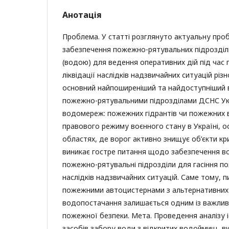
Анотація
Проблема. У статті розглянуто актуальну пр
забезпечення пожежно-рятувальних підрозділ
(водою) для ведення оперативних дій під час 
ліквідації наслідків надзвичайних ситуацій різ
основний найпоширеніший та найдоступніший в
пожежно-рятувальними підрозділами ДСНС Укр
водомереж: пожежних гідрантів чи пожежних
правового режиму воєнного стану в Україні, 
областях, де ворог активно знищує об’єкти кр
виникає гостре питання щодо забезпечення в
пожежно-рятувальні підрозділи для гасіння по
наслідків надзвичайних ситуацій. Саме тому, 
пожежними автоцистернами з альтернативни
водопостачання залишається одним із важлив
пожежної безпеки. Мета. Проведення аналізу і
засобів забору води з відкритих водоймищ, в