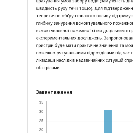
врахування умов забору води (замуленість дна
швидкість руху течії тощо). Для підтверджен
теоретично обґрунтованого впливу підтримую
глибину занурення всмоктувального пожежног
всмоктувальної пожежної сітки доцільним є 
експериментальних досліджень. Запропонова
пристрій буде мати практичне значення та мо
пожежно-рятувальними підрозділами під час г
ліквідації наслідків надзвичайних ситуацій с
обстрілами.
Завантаження