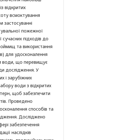
із відкритих
соту всмоктування
и застосуванні
тувальної пожежної
ї сучасних підходів до
одоймищ та використання
їв) для удосконалення
ем води, що перевищує
ди дослідження. У
их і зарубіжних
забору води з відкритих
терн, щоб забезпечити
ктів. Проведено
осконалення способів та
лідження. Досліджено
сфері забезпечення
ації наслідків