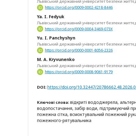
Львівський державний університет безпеки життєд
https://orcid.org/0009-0002-4218-8446
Ya. I. Fedyuk
Львівський державний університет безпеки життєд
https://orcid.org/0009-0004-3469-073X
Yu. I. Panchyshyn
Львівський державний університет безпеки життєд
https://orcid.org/0000-0001-8056-2326
M. A. Kryvunenko
Львівський державний університет безпеки життєд
https://orcid.org/0009-0008-9061-9179
https://doi.org/10.32447/20786662.48.2026.
DOI:
відкриті вододжерела, альтер
Ключові слова:
водопостачання, забір води, підтримуючий пр
пожежна сітка, всмоктувальний пожежний рука
пожежного-рятувальника