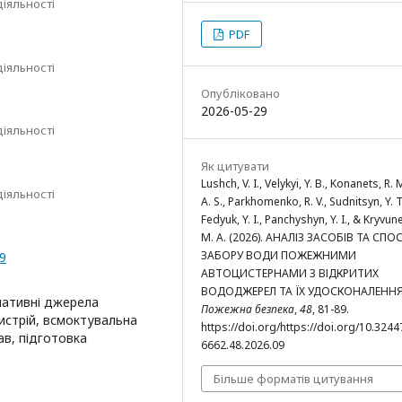
іяльності
PDF
іяльності
Опубліковано
2026-05-29
іяльності
Як цитувати
Lushch, V. I., Velykyi, Y. B., Konanets, R. 
іяльності
A. S., Parkhomenko, R. V., Sudnitsyn, Y. T
Fedyuk, Y. I., Panchyshyn, Y. I., & Kryvun
M. A. (2026). АНАЛІЗ ЗАСОБІВ ТА СПО
ЗАБОРУ ВОДИ ПОЖЕЖНИМИ
09
АВТОЦИСТЕРНАМИ З ВІДКРИТИХ
ВОДОДЖЕРЕЛ ТА ЇХ УДОСКОНАЛЕННЯ
нативні джерела
Пожежна безпека
,
48
, 81-89.
истрій, всмоктувальна
https://doi.org/https://doi.org/10.324
в, підготовка
6662.48.2026.09
Більше форматів цитування