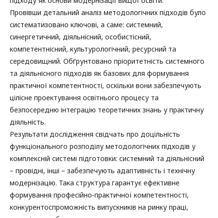
підходу як основи модернізації вищої освіти.
Провівши детальний аналіз методологічних підходів було
систематизовано ключові, а саме: системний,
синергетичний, діяльнісний, особистісний,
компетентнісний, культурологічний, ресурсний та
середовищний. Обґрунтовано пріоритетність системного
та діяльнісного підходів як базових для формування
практичної компетентності, оскільки вони забезпечують
цілісне проектування освітнього процесу та
безпосередню інтеграцію теоретичних знань у практичну
діяльність.
Результати дослідження свідчать про доцільність
функціонального розподілу методологічних підходів у
комплексній системі підготовки: системний та діяльнісний
– провідні, інші – забезпечують адаптивність і технічну
модернізацію. Така структура гарантує ефективне
формування професійно-практичної компетентності,
конкурентоспроможність випускників на ринку праці,