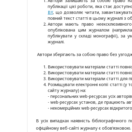
Автори залишають за собою право на
публікації цієї роботи, яка стає доступ
BY
, що дозволяє читати, завантажувати
повний текст статті в цьому журналі з 
Автори мають право неексклюзивног
опублікована цим журналом (наприкл
публікувати у складі монографії), за
журналі.
Автори зберігають за собою право без узгодж
Використовувати матеріали статті повні
Використовувати матеріали статті повні
Використовувати матеріали статті для пі
Розміщувати електронні копії статті (у 
сайту журналу) на:
- персональних web-ресурсах усіх авторів
- web-ресурсах установ, де працюють ав
- некомерційних web-ресурсах відкритого 
В усіх випадках наявність бібліографічного 
офіційному веб-сайті журналу є обов’язковою.