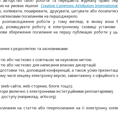
 авторство своєї роботи та передають журналу право пе
ною на умовах ліцензії
Creative Commons Attribution International
, копіювати, поширювати, друкувати, цитувати або посилатис
обов’язковим посиланням на першоджерело.
о розповсюдження роботи у тому вигляді, в якому вона 
ад, розміщувати роботу в електронному сховищі установи
 умови збереження посилання на першу публікацію роботи у ц
ення з редколегією та засновниками:
стю або частково з освітньою чи науковою метою.
стю або частково для написання власних дисертацій.
дготовки тез, доповідей конференцій, а також усних презентаці
тому числі кінцеву електронну версію, завантажену з офіційного 
 (web-сайти, web-сторінки, блоги тощо);
тори (включно з електронними інституційними репозитаріями);
доступу (наприклад, arXiv.org).
посилання на статтю або гіперпосилання на її електронну копі