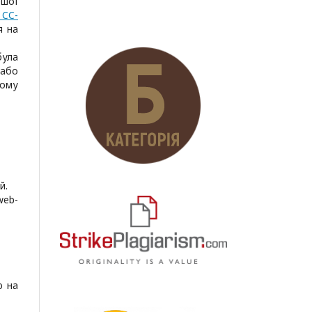
ршої
 CC-
я на
була
 або
ьому
й.
web-
ю на