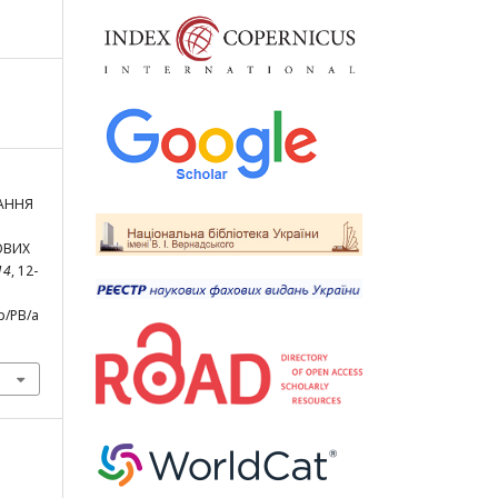
ВАННЯ
ОВИХ
14
, 12-
p/PB/a