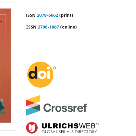
ІSSN
2078-6662
(print)
ISSN
2708-1087
(online)