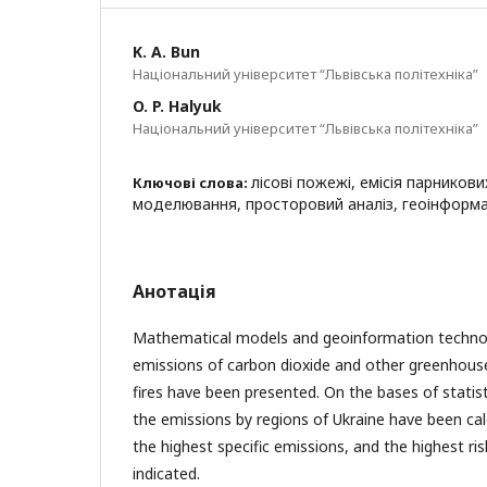
K. A. Bun
Національний університет “Львівська політехніка”
O. P. Halyuk
Національний університет “Львівська політехніка”
лісові пожежі, емісія парников
Ключові слова:
моделювання, просторовий аналіз, геоінформа
Анотація
Mathematical models and geoinformation technolo
emissions of carbon dioxide and other greenhouse
fires have been presented. On the bases of statis
the emissions by regions of Ukraine have been cal
the highest specific emissions, and the highest ris
indicated.