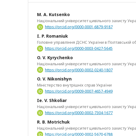
M. A. Kutsenko
Національний університет цивільного захисту Укр
https://orcid.org/0000-0001-6879-9187
I. P. Romaniuk
Головне управління ДСНС України в Полтавській о
https://orcid.org/0000-0003-0427-5645
O. V. Kyrychenko
Національний університет цивільного захисту Укр
https://orcid.org/0000-0002-0240-1807
O. V. Nikonishyn
Міністерство внутрішніх справ України
https://orcid.org/0009-0007-4657-4949
Ie. V. Shkoliar
Національний університет цивільного захисту Укр
https://orcid.org/0000-0002-7304-1677
R. B. Motrichuk
Національний університет цивільного захисту Укр
https://orcid.org/0000-0002-5670-6788