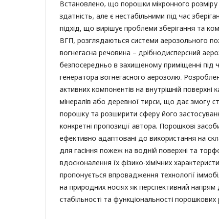
Встановлено, що порошки мікронного розміру
здатність, але є нестабільними під час зберіга
підхід, що вирішує проблеми зберігання та ко
ВГП, розглядаються системи аерозольного пож
вогнегасна речовина – дрібнодисперсний аеро
безпосередньо в захищеному приміщенні під 
генератора вогнегасного аерозолю. Розроблен
активних компонентів на внутрішній поверхні к
мінералів або деревної тирси, що дає змогу ст
порошку та розширити сферу його застосуванн
конкретні пропозиції автора. Порошкові засоб
ефективно адаптовані до використання на скл
для гасіння пожеж на водній поверхні та тор
вдосконалення їх фізико-хімічних характеристик
пропонується впровадження технології іммобіл
на природних носіях як перспективний напрям
стабільності та функціональності порошкових 