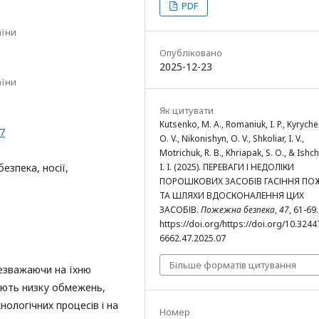
PDF
аїни
Опубліковано
2025-12-23
аїни
Як цитувати
Kutsenko, M. A., Romaniuk, I. P., Kyrych
07
O. V., Nikonishyn, O. V., Shkoliar, I. V.,
Motrichuk, R. B., Khriapak, S. O., & Ishc
I. I. (2025). ПЕРЕВАГИ І НЕДОЛІКИ
езпека, носії,
ПОРОШКОВИХ ЗАСОБІВ ГАСІННЯ ПО
ТА ШЛЯХИ ВДОСКОНАЛЕННЯ ЦИХ
ЗАСОБІВ.
Пожежна безпека
,
47
, 61-69.
https://doi.org/https://doi.org/10.324
6662.47.2025.07
Більше форматів цитування
езважаючи на їхню
ають низку обмежень,
ологічних процесів і на
Номер