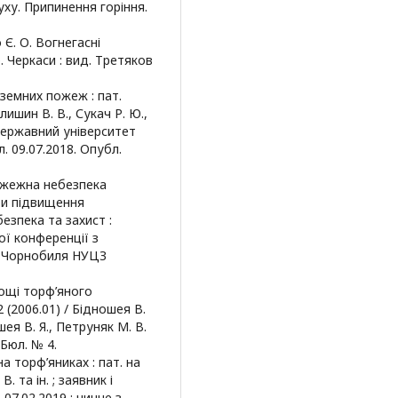
уху. Припинення горіння.
Є. О. Вогнегасні
. Черкаси : вид. Третяков
земних пожеж : пат.
ишин В. В., Сукач Р. Ю.,
 державний університет
. 09.07.2018. Опубл.
 Пожежна небезпека
би підвищення
безпека та захист :
ої конференції з
їв Чорнобиля НУЦЗ
ощі торф’яного
 (2006.01) / Бідношея В.
шея В. Я., Петруняк М. В.
 Бюл. № 4.
 торф’яниках : пат. на
 та ін. ; заявник і
 07.02.2019 ; чинне з