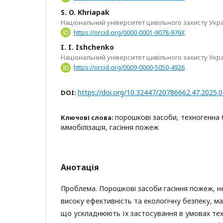
S. O. Khriapak
Національний університет цивільного захисту Укр
https://orcid.org/0000-0001-9078-976X
I. I. Ishchenko
Національний університет цивільного захисту Укр
https://orcid.org/0009-0000-5050-4926
https://doi.org/10.32447/20786662.47.2025.
DOI:
порошкові засоби, техногенна б
Ключові слова:
іммобілізація, гасіння пожеж
Анотація
Проблема. Порошкові засоби гасіння пожеж, н
високу ефективність та екологічну безпеку, м
що ускладнюють їх застосування в умовах техн