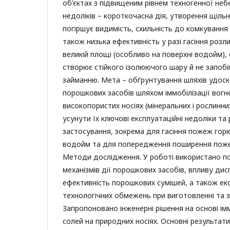
об’єктах з підвищеним рівнем техногенної неб
недоліків – короткочасна дія, утворення щільн
погіршує видимість, схильність до комкування п
також низька ефективність у разі гасіння розл
великій площі (особливо на поверхні водойм),
створює стійкого ізолюючого шару й не запоб
займанню. Мета – обґрунтування шляхів удоск
порошкових засобів шляхом іммобілізації вогн
високопористих носіях (мінеральних і рослинн
усунути їх ключові експлуатаційні недоліки т
застосування, зокрема для гасіння пожеж горю
водойм та для попередження поширення пож
Методи дослідження. У роботі використано по
механізмів дії порошкових засобів, впливу дис
ефективність порошкових сумішей, а також ек
технологічних обмежень при виготовленні та зб
Запропоновано інженерні рішення на основі імм
солей на природних носіях. Основні результат