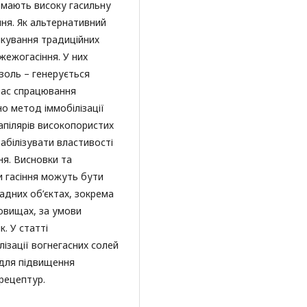
 мають високу гасильну
ння. Як альтернативний
мкування традиційних
ежогасіння. У них
золь – генерується
час спрацювання
о метод іммобілізації
апілярів високопористих
абілізувати властивості
я. Висновки та
и гасіння можуть бути
адних об’єктах, зокрема
фовищах, за умови
. У статті
ізації вогнегасних солей
 для підвищення
рецептур.