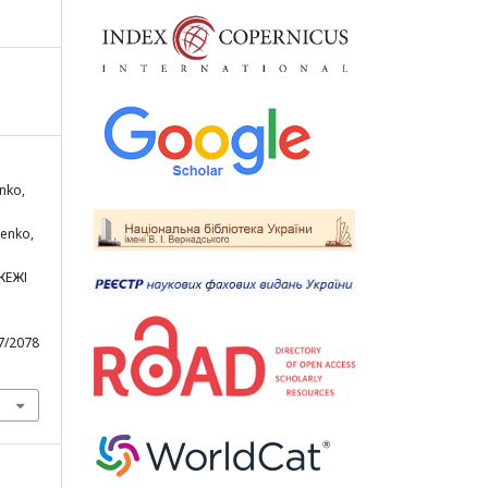
enko,
henko,
ЖЕЖІ
47/2078