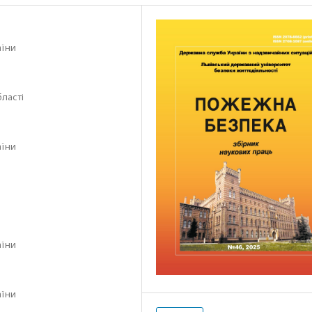
аїни
бласті
аїни
аїни
аїни