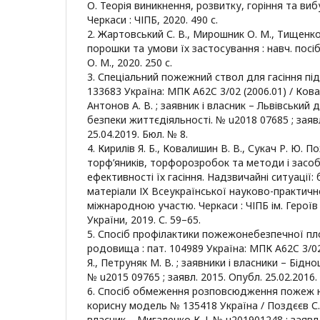
О. Теорія виникнення, розвитку, горіння та виб
Черкаси : ЧІПБ, 2020. 490 с.
2. Жартовський С. В., Мирошник О. М., Тищенко 
порошки та умови їх застосування : навч. посіб
О. М., 2020. 250 с.
3. Спеціальний пожежний ствол для гасіння під
133683 Україна: МПК A62C 3/02 (2006.01) / Ковал
Антонов А. В. ; заявник і власник – Львівський
безпеки життєдіяльності. № u2018 07685 ; заявл
25.04.2019. Бюл. № 8.
4. Кирилів Я. Б., Ковалишин В. В., Сукач Р. Ю.
торф’яників, торфорозробок та методи і засо
ефективності їх гасіння. Надзвичайні ситуації: 
матеріали ІХ Всеукраїнської науково-практичн
міжнародною участю. Черкаси : ЧІПБ ім. Геро
України, 2019. С. 59–65.
5. Спосіб профілактики пожежонебезпечної пл
родовища : пат. 104989 Україна: МПК A62C 3/02
Я., Петруняк М. В. ; заявники і власники – Бідно
№ u2015 09765 ; заявл. 2015. Опубл. 25.02.2016.
6. Спосіб обмеження розповсюдження пожеж на
корисну модель № 135418 Україна / Поздєєв С. В.
власник – Мигаленко К. І. № u201901248 ; заявл.