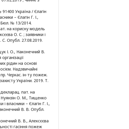
№ 91400 Україна / Єлагін
асники – Єлагін Г. І.,
. Бюл. № 13/2014.
пат. на корисну модель
сєєва О. С. ; заявники і
. С. Опубл. 27.08.2019.
щук І. О., Наконечний В.
я організації
их рідин на основі
осієм. Надзвичайні
 пр. Черкас. ін-ту пожеж.
захисту України. 2019. Т.
 декларац. пат. на
, Нуянзін О. М., Тищенко
и і власники – Єлагін Г. І.,
Наконечний В. В. Опубл.
аконечний В. В., Алексєєва
льності гасіння пожеж