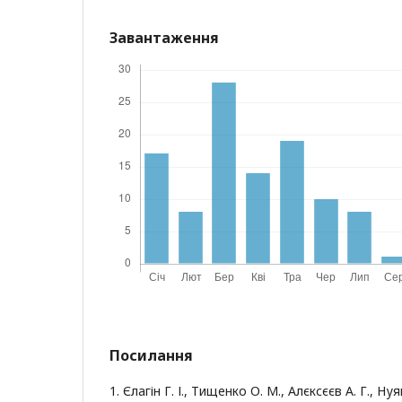
Завантаження
Посилання
1. Єлагін Г. І., Тищенко О. М., Алєксєєв А. Г., Н