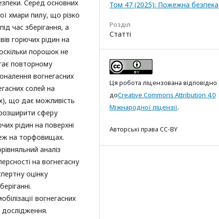
езпеки. Серед основних
Том 47 (2025): Пожежна безпека
ої хмари пилу, що різко
Розділ
ід час зберігання, а
Статті
ивів горючих рідин на
 оскільки порошок не
ігає повторному
оналення вогнегасних
Ця робота ліцензована відповідно
егасних солей на
до
Creative Commons Attribution 4.0
их), що дає можливість
Міжнародної ліцензії
.
а розширити сферу
чих рідин на поверхні
Авторські права CC-BY
еж на торфовищах.
рівняльний аналіз
персності на вогнегасну
спертну оцінку
еріганні.
обілізації вогнегасних
и дослідження.