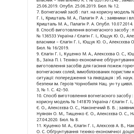
25.06.2019. Опубл. 25.06.2019. Бюл. № 12.
7. Вогнегасний засіб : пат. на корисну модель 
Г. І., Кришталь М. А., Палагін Р. А. ; заявники і вл
Кришталь М. А., Палагін Р. А. Опубл. 10.07.2014
8. Спосіб виготовлення вогнегасного засобу : 
№ 136533 Україна / Єлагін Г. І., Ющук Ю. О., Алек
власники – Єлагін Г. І., Ющук Ю. О., Алексєєва О
Бюл. № 16/2019.
9. Єлагін Г. І., Куценко М. А., Алексєєва О. С., Ю
В., Заїка П. І. Техніко-економічне обґрунтуванн
виготовлення засобів для гасіння пожеж горюч
вогнегасних солей, іммобілізованих пористим н
ситуації: попередження та ліквідація : зб. наук.
безпеки ім. Героїв Чорнобиля Нац. ун-ту цивіл. 
3, № 1. С. 42–50.
10. Спосіб виготовлення вогнегасного засобу :
корисну модель № 141870 Україна / Єлагін Г. І.
Є. О., Алексєєва О. С., Наконечний В. В. ; заявник
Нуянзін О. М., Тищенко Є. О., Алексєєва О. С., 
27.04.2020. Бюл. № 8.
11. Куценко М. А., Єлагін Г. І., Алєксєєв А. В., Н
О. С. Обґрунтування техніко-економічної доці