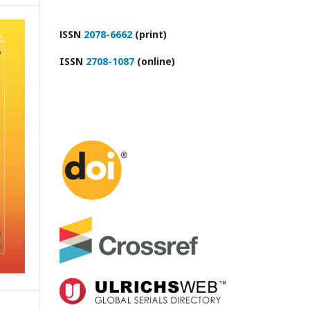
ІSSN
2078-6662
(print)
ISSN
2708-1087
(online)