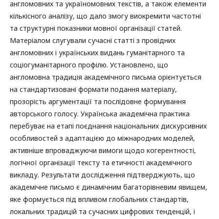
англомовних та україномовних текстів, а також елементи
кількісного аналізу, що дало змогу виокремити частотні
та структурні показники мовної організації статей.
Матеріалом слугували сучасні статті з провідних
англомовних і українських видань гуманітарного та
соціогуманітарного профілю. Установлено, що
англомовна традиція академічного письма орієнтується
на стандартизовані формати подання матеріалу,
прозорість аргументації та послідовне формування
авторського голосу. Українська академічна практика
перебуває на етапі поєднання національних дискурсивних
особливостей з адаптацією до міжнародних моделей,
активніше впроваджуючи вимоги щодо когерентності,
логічної організації тексту та етичності академічного
викладу. Результати дослідження підтверджують, що
академічне письмо є динамічним багаторівневим явищем,
яке формується під впливом глобальних стандартів,
локальних традицій та сучасних цифрових тенденцій, і