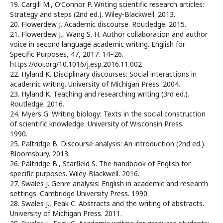
19. Cargill M., O’Connor P. Writing scientific research articles:
Strategy and steps (2nd ed.). Wiley-Blackwell. 2013.
20. Flowerdew J. Academic discourse. Routledge. 2015.
21. Flowerdew J., Wang S. H. Author collaboration and author
voice in second language academic writing. English for
Specific Purposes, 47, 2017. 14–26.
https://doi.org/10.1016/j.esp.2016.11.002
22. Hyland K. Disciplinary discourses: Social interactions in
academic writing. University of Michigan Press. 2004.
23. Hyland K. Teaching and researching writing (3rd ed.).
Routledge. 2016.
24. Myers G. Writing biology: Texts in the social construction
of scientific knowledge. University of Wisconsin Press.
1990.
25. Paltridge B. Discourse analysis: An introduction (2nd ed.).
Bloomsbury. 2013.
26. Paltridge B., Starfield S. The handbook of English for
specific purposes. Wiley-Blackwell. 2016.
27. Swales J. Genre analysis: English in academic and research
settings. Cambridge University Press. 1990.
28. Swales J., Feak C. Abstracts and the writing of abstracts.
University of Michigan Press. 2011.