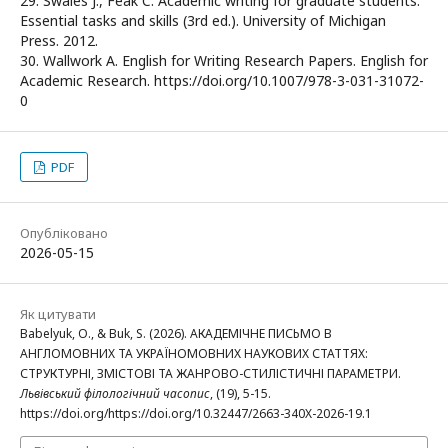
29. Swales J., Feak C. Academic writing for graduate students:
Essential tasks and skills (3rd ed.). University of Michigan
Press. 2012.
30. Wallwork А. English for Writing Research Papers. English for
Academic Research. https://doi.org/10.1007/978-3-031-31072-
0
PDF
Опубліковано
2026-05-15
Як цитувати
Babelyuk, O., & Buk, S. (2026). АКАДЕМІЧНЕ ПИСЬМО В
АНГЛОМОВНИХ ТА УКРАЇНОМОВНИХ НАУКОВИХ СТАТТЯХ:
СТРУКТУРНІ, ЗМІСТОВІ ТА ЖАНРОВО-СТИЛІСТИЧНІ ПАРАМЕТРИ.
Львівський філологічний часопис
, (19), 5-15.
https://doi.org/https://doi.org/10.32447/2663-340X-2026-19.1