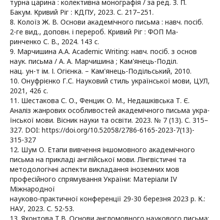
турна царина : колективна монографія / за ред. З. П.
Бакум. Кривий Ріг : КДПУ, 2023. С. 217–251.
8. Колоїз Ж. В. Основи академічного письма : навч. посіб.
2-ге вид., доповн. і перероб. Кривий Ріг : ФОП Ма-
ринченко С. В., 2024. 143 с.
9. Марчишина А.А. Academic Writing: навч. посіб. з основ
наук. письма / А. А. Марчишина ; Кам'янець-Поділ.
нац. ун-т ім. І. Огієнка. – Кам'янець-Подільський, 2010.
10. Онуфрієнко Г.С. Науковий стиль української мови, ЦУЛ,
2021, 426 с.
11. Шестакова С. О., Фенцик О. М., Недашківська Т. Є.
Аналіз жанрових особливостей академічного письма укра-
їнської мови. Вісник науки та освіти. 2023. № 7 (13). С. 315–
327. DOI: https://doi.org/10.52058/2786-6165-2023-7(13)-
315-327
12. Шум О. Етапи вивчення іншомовного академічного
письма на прикладі англійської мови. Лінгвістичні та
методологічні аспекти викладання іноземних мов
професійного спрямування України: Матеріали IV
Міжнародної
науково-практичної конференції 29-30 березня 2023 р. К.:
НАУ, 2023. С. 52-53.
13. Яхонтова Т.В. Основи англомовного наукового письма: