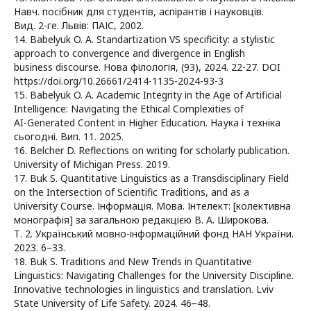
Навч. посібник для студентів, аспірантів і науковців.
Вид. 2-ге. Львів: ПАІС, 2002.
14. Babelyuk O. A. Standartization VS specificity: a stylistic
approach to convergence and divergence in English
business discourse. Нова філологія, (93), 2024. 22-27. DOI
https://doi.org/10.26661/2414-1135-2024-93-3
15. Babelyuk O. A. Academic Integrity in the Age of Artificial
Intelligence: Navigating the Ethical Complexities of
AI-Generated Content in Higher Education. Наука і техніка
сьогодні. Вип. 11. 2025.
16. Belcher D. Reflections on writing for scholarly publication.
University of Michigan Press. 2019.
17. Buk S. Quantitative Linguistics as a Transdisciplinary Field
on the Intersection of Scientific Traditions, and as a
University Course. Інформація. Мова. Інтелект: [колективна
монографія] за загальною редакцією В. А. Широкова.
Т. 2. Український мовно-інформаційний фонд НАН України.
2023. 6–33.
18. Buk S. Traditions and New Trends in Quantitative
Linguistics: Navigating Challenges for the University Discipline.
Innovative technologies in linguistics and translation. Lviv
State University of Life Safety. 2024. 46–48.