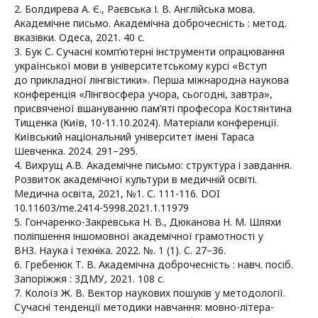
2. Болдирева А. Є., Раєвська І. В. Англійська мова.
Академічне письмо. Академічна доброчесність : метод.
вказівки. Одеса, 2021. 40 с.
3. Бук С. Сучасні комп’ютерні інструменти опрацювання
української мови в університетському курсі «Вступ
до прикладної лінгвістики». Перша міжнародна наукова
конференція «Лінгвосфера учора, сьогодні, завтра»,
присвяченої вшануванню пам’яті професора Костянтина
Тищенка (Київ, 10-11.10.2024). Матеріали конференції.
Київський національний університет імені Тараса
Шевченка. 2024. 291–295.
4. Вихрущ А.В. Академічне письмо: структура і завдання.
Розвиток академічної культури в медичній освіті.
Медична освіта, 2021, №1. С. 111-116. DOI
10.11603/me.2414-5998.2021.1.11979
5. Гончаренко-Закревська Н. В., Дюканова Н. М. Шляхи
поліпшення іншомовної академічної грамотності у
ВНЗ. Наука і техніка. 2022. №. 1 (1). С. 27–36.
6. Гребенюк Т. В. Академічна доброчесність : навч. посіб.
Запоріжжя : ЗДМУ, 2021. 108 с.
7. Колоїз Ж. В. Вектор наукових пошуків у методології.
Сучасні тенденції методики навчання: мовно-літера-