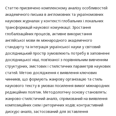
Статтю присвячено комплексному аналізу особливостей
академічного письма в англомовних та україномовних
наукових журналах у контексті глобальних і локальних
трансформацій наукової комунікації. Зростання
глобалізаційних процесів, активне використання
англійської мови як міжнародного академічного
стандарту та інтеграція української науки у світовий
дослідницький простір зумовлюють потребу в заповненні
дослідницької ніші, пов’язаної з порівняльним вивченням
структурних, змістових і стилістичних параметрів наукових
статей. Метою дослідження є виявлення ключових
чинників, що формують жанрову організацію та стиль
наукового тексту в умовах посилення вимог міжнародних
редакційних політик. Методологічну основу становлять:
жанрово-стилістичний аналіз, спрямований на виявлення
композиційних схем і риторичних ходів; контрастивний
дискурс-аналіз, застосований для зіставлення