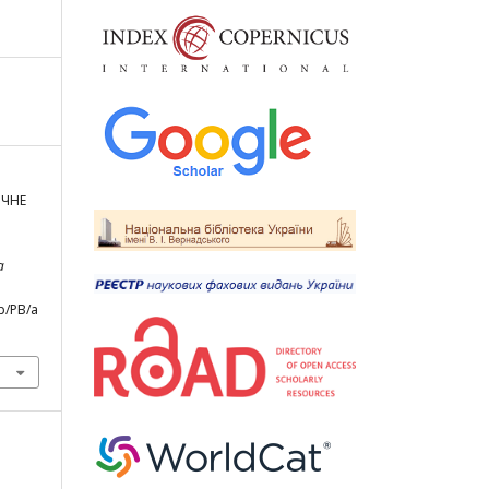
ИЧНЕ
а
p/PB/a