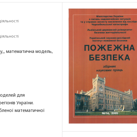
іяльності
іяльності
ку,, математична модель,
моделей для
егіонів України.
бленої математичної