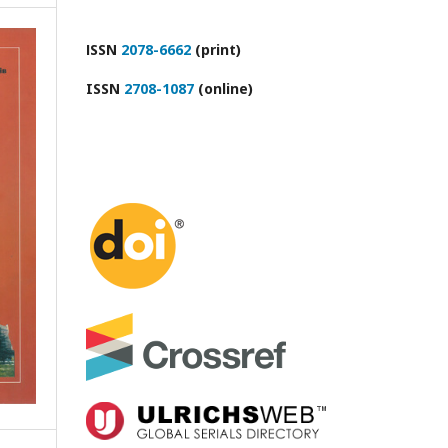
ІSSN
2078-6662
(print)
ISSN
2708-1087
(online)