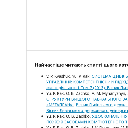
Найчастіше читають статті цього авто
V. P. Kvashuk, Yu. P. Rak,
СИСТЕМА ЦИВІЛЬ
УПРАВЛІННЯ: КОМПЕТЕНТНІСНИЙ ПІДХ
життєдіяльності: Том 7 (2013): Вісник Л
Yu. P. Rak, O. B. Zachko, A. M. Myhanyshyn, 
СТРУКТУРИ ВИЩОГО НАВЧАЛЬНОГО ЗА
«МЕГАПЛАН»
,
Вісник Львівського держав
Вісник Львівського державного універси
Yu. P. Rak, О. B. Zachko,
УДОСКОНАЛЕННЯ 
ПОЖЕЖІ ЗАСОБАМИ КОМП'ЮТЕРНОГО 
Yu. P. Rak, O. B. Zachko, I. V. Dvoryanyn, V.