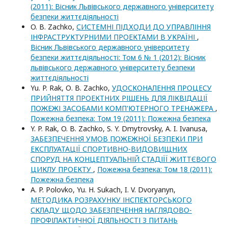
(2011): Вісник Львівського державного університету
безпеки життєдіяльності
O. B. Zachko,
СИСТЕМНІ ПІДХОДИ ДО УПРАВЛІННЯ
ІНФРАСТРУКТУРНИМИ ПРОЕКТАМИ В УКРАЇНІ
,
Вісник Львівського державного університету
безпеки життєдіяльності: Том 6 № 1 (2012): Вісник
львівського державного університету безпеки
життєдіяльності
Yu. P. Rak, О. B. Zachko,
УДОСКОНАЛЕННЯ ПРОЦЕСУ
ПРИЙНЯТТЯ ПРОЕКТНИХ РІШЕНЬ ДЛЯ ЛІКВІДАЦІЇ
ПОЖЕЖІ ЗАСОБАМИ КОМП'ЮТЕРНОГО ТРЕНАЖЕРА
,
Пожежна безпека: Том 19 (2011): Пожежна безпека
Y. P. Rak, O. B. Zachko, S. Y. Dmytrovsky, A. I. Ivanusa,
ЗАБЕЗПЕЧЕННЯ УМОВ ПОЖЕЖНОЇ БЕЗПЕКИ ПРИ
ЕКСПЛУАТАЦІЇ СПОРТИВНО-ВИДОВИЩНИХ
СПОРУД НА КОНЦЕПТУАЛЬНІЙ СТАДІЇЇ ЖИТТЄВОГО
ЦИКЛУ ПРОЕКТУ
,
Пожежна безпека: Том 18 (2011):
Пожежна безпека
A. P. Polovko, Yu. H. Sukach, I. V. Dvoryanyn,
МЕТОДИКА РОЗРАХУНКУ ІНСПЕКТОРСЬКОГО
СКЛАДУ ЩОДО ЗАБЕЗПЕЧЕННЯ НАГЛЯДОВО-
ПРОФІЛАКТИЧНОЇ ДІЯЛЬНОСТІ З ПИТАНЬ