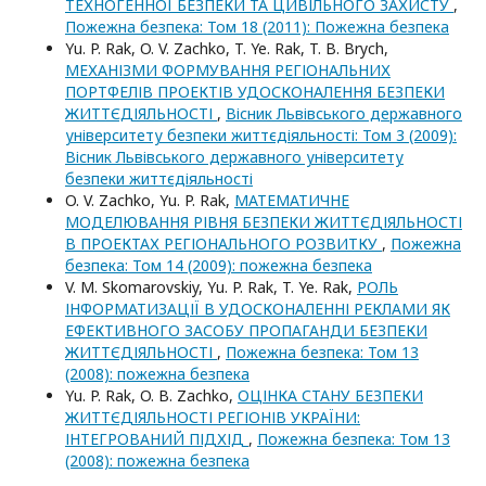
ТЕХНОГЕННОЇ БЕЗПЕКИ ТА ЦИВІЛЬНОГО ЗАХИСТУ
,
Пожежна безпека: Том 18 (2011): Пожежна безпека
Yu. P. Rak, O. V. Zachko, T. Ye. Rak, T. В. Brych,
МЕХАНІЗМИ ФОРМУВАННЯ РЕГІОНАЛЬНИХ
ПОРТФЕЛІВ ПРОЕКТІВ УДОСКОНАЛЕННЯ БЕЗПЕКИ
ЖИТТЄДІЯЛЬНОСТІ
,
Вісник Львівського державного
університету безпеки життєдіяльності: Том 3 (2009):
Вісник Львівського державного університету
безпеки життєдіяльності
O. V. Zachko, Yu. P. Rak,
МАТЕМАТИЧНЕ
МОДЕЛЮВАННЯ РІВНЯ БЕЗПЕКИ ЖИТТЄДІЯЛЬНОСТІ
В ПРОЕКТАХ РЕГІОНАЛЬНОГО РОЗВИТКУ
,
Пожежна
безпека: Том 14 (2009): пожежна безпека
V. M. Skomarovskiy, Yu. P. Rak, T. Ye. Rak,
РОЛЬ
ІНФОРМАТИЗАЦІЇ В УДОСКОНАЛЕННІ РЕКЛАМИ ЯК
ЕФЕКТИВНОГО ЗАСОБУ ПРОПАГАНДИ БЕЗПЕКИ
ЖИТТЄДІЯЛЬНОСТІ
,
Пожежна безпека: Том 13
(2008): пожежна безпека
Yu. P. Rak, O. В. Zachko,
ОЦІНКА СТАНУ БЕЗПЕКИ
ЖИТТЄДІЯЛЬНОСТІ РЕГІОНІВ УКРАЇНИ:
ІНТЕГРОВАНИЙ ПІДХІД
,
Пожежна безпека: Том 13
(2008): пожежна безпека