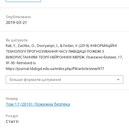
Опубліковано
2019-03-21
Як цитувати
Rak, Y., Zachko, O., Dvoryanyn, I., & Fedan, V. (2019). ІНФОРМАЦІЙНІ
ТЕХНОЛОГІЇ ПРОГНОЗУВАННЯ ЧАСУ ЛІКВІДАЦІЇ ПОЖЕЖІ З
ВИКОРИСТАННЯМ ТЕОРІЇ НЕЙРОННИХ МЕРЕЖ.
Пожежна безпека
,
17
,
91-95. Retrieved із
https://journal.ldubgd.edu.ua/index.php/PB/article/view/977
Більше форматів цитування
Номер
Том 17 (2010): Пожежна безпека
Розділ
Статті