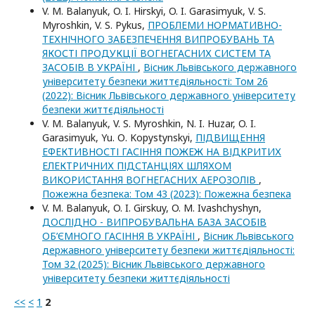
V. M. Balanyuk, O. I. Нirskyi, O. I. Garasimyuk, V. S.
Myroshkin, V. S. Pykus,
ПРОБЛЕМИ НОРМАТИВНО-
ТЕХНІЧНОГО ЗАБЕЗПЕЧЕННЯ ВИПРОБУВАНЬ ТА
ЯКОСТІ ПРОДУКЦІЇ ВОГНЕГАСНИХ СИСТЕМ ТА
ЗАСОБІВ В УКРАЇНІ
,
Вісник Львівського державного
університету безпеки життєдіяльності: Том 26
(2022): Вісник Львівського державного університету
безпеки життєдіяльності
V. M. Balanyuk, V. S. Myroshkin, N. I. Huzar, O. I.
Garasimyuk, Yu. О. Kopystynskyi,
ПІДВИЩЕННЯ
ЕФЕКТИВНОСТІ ГАСІННЯ ПОЖЕЖ НА ВІДКРИТИХ
ЕЛЕКТРИЧНИХ ПІДСТАНЦІЯХ ШЛЯХОМ
ВИКОРИСТАННЯ ВОГНЕГАСНИХ АЕРОЗОЛІВ
,
Пожежна безпека: Том 43 (2023): Пожежна безпека
V. M. Balanyuk, O. I. Girskuy, O. M. Ivashchyshyn,
ДОСЛІДНО - ВИПРОБУВАЛЬНА БАЗА ЗАСОБІВ
ОБ’ЄМНОГО ГАСІННЯ В УКРАЇНІ
,
Вісник Львівського
державного університету безпеки життєдіяльності:
Том 32 (2025): Вісник Львівського державного
університету безпеки життєдіяльності
<<
<
1
2