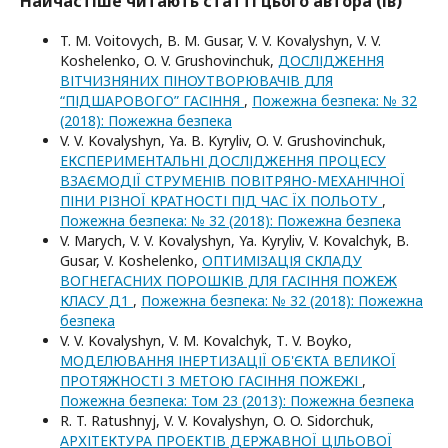
Найчастіше читають статті цього автора (ів)
T. M. Voitovych, B. M. Gusar, V. V. Kovalyshyn, V. V.
Koshelenko, O. V. Grushovinchuk,
ДОСЛІДЖЕННЯ
ВІТЧИЗНЯНИХ ПІНОУТВОРЮВАЧІВ ДЛЯ
“ПІДШАРОВОГО” ГАСІННЯ
,
Пожежна безпека: № 32
(2018): Пожежна безпека
V. V. Kovalyshyn, Ya. B. Kyryliv, O. V. Grushovinchuk,
ЕКСПЕРИМЕНТАЛЬНІ ДОСЛІДЖЕННЯ ПРОЦЕСУ
ВЗАЄМОДІЇ СТРУМЕНІВ ПОВІТРЯНО-МЕХАНІЧНОЇ
ПІНИ РІЗНОЇ КРАТНОСТІ ПІД ЧАС ЇХ ПОЛЬОТУ
,
Пожежна безпека: № 32 (2018): Пожежна безпека
V. Marych, V. V. Kovalyshyn, Ya. Kyryliv, V. Kovalchyk, B.
Gusar, V. Koshelenko,
ОПТИМІЗАЦІЯ СКЛАДУ
ВОГНЕГАСНИХ ПОРОШКІВ ДЛЯ ГАСІННЯ ПОЖЕЖ
КЛАСУ Д1
,
Пожежна безпека: № 32 (2018): Пожежна
безпека
V. V. Kovalyshyn, V. M. Kovalchyk, Т. V. Boyko,
МОДЕЛЮВАННЯ ІНЕРТИЗАЦІЇ ОБ'ЄКТА ВЕЛИКОЇ
ПРОТЯЖНОСТІ З МЕТОЮ ГАСІННЯ ПОЖЕЖІ
,
Пожежна безпека: Том 23 (2013): Пожежна безпека
R. T. Ratushnyj, V. V. Kovalyshyn, O. O. Sidorchuk,
АРХІТЕКТУРА ПРОЕКТІВ ДЕРЖАВНОЇ ЦІЛЬОВОЇ