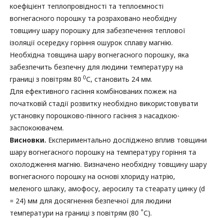
коефіцієнт теплопровідності та теплоємності
вогнегасного порошку та розраховано необхідну
товщину шару порошку для забезпечення теплової
ізоляції осередку горіння ошурок сплаву магнію.
Необхідна товщина шару вогнегасного порошку, яка
забезпечить безпечну для людини температуру на
0
границі з повітрям 80
С, становить 24 мм.
Для ефективного гасіння комбінованих пожеж на
початковій стадії розвитку необхідно використовувати
установку порошково-пінного гасіння з насадкою-
заспокоювачем.
Висновки.
Експериментально досліджено вплив товщини
шару вогнегасного порошку на температуру горіння та
охолодження магнію. Визначено необхідну товщину шару
вогнегасного порошку на основі хлориду натрію,
меленого шлаку, амофосу, аеросилу та стеарату цинку (d
= 24) мм для досягнення безпечної для людини
°
температури на границі з повітрям (80
С).