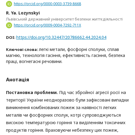
https://orcid.org/0000-0003-3739-8668
R. Ya. Lozynskyі
Львівський державний університет безпеки життєдіяльності
https://orcid.org/0009-0004-7292-711X
https://doi.org/10.32447/20786662.44.2024.04
DOI:
легкі метали, фосфорні сполуки, сплав
Ключові слова:
магнію, технологія гасіння, ефективність гасіння, безпека
праці, вогнегасні речовини.
Анотація
Постановка проблеми.
Під час збройної агресії росії на
території України неодноразово були зафіксовані випадки
виникнення комбінованих пожеж за наявності легких
металів чи фосфорних сполук, котрі супроводжуються
високою температурою горіння та виділенням токсичних
продуктів горіння. Враховуючи небезпеку цих пожеж,