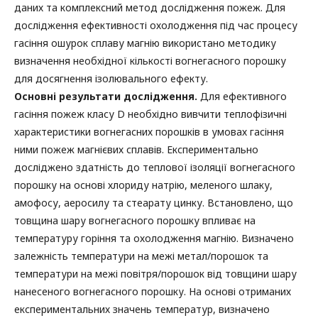
даних та комплексний метод дослідження пожеж. Для
дослідження ефективності охолодження під час процесу
гасіння ошурок сплаву магнію використано методику
визначення необхідної кількості вогнегасного порошку
для досягнення ізолювального ефекту.
Основні результати дослідження.
Для ефективного
гасіння пожеж класу D необхідно вивчити теплофізичні
характеристики вогнегасних порошків в умовах гасіння
ними пожеж магнієвих сплавів. Експериментально
досліджено здатність до теплової ізоляції вогнегасного
порошку на основі хлориду натрію, меленого шлаку,
амофосу, аеросилу та стеарату цинку. Встановлено, що
товщина шару вогнегасного порошку впливає на
температуру горіння та охолодження магнію. Визначено
залежність температури на межі метал/порошок та
температури на межі повітря/порошок від товщини шару
нанесеного вогнегасного порошку. На основі отриманих
експериментальних значень температур, визначено