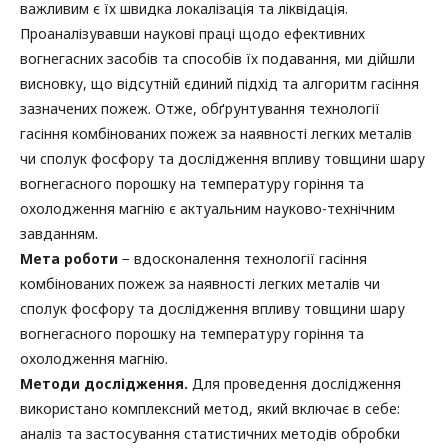
важливим є їх швидка локалізація та ліквідація.
Проаналізувавши наукові праці щодо ефективних
вогнегасних засобів та способів їх подавання, ми дійшли
висновку, що відсутній єдиний підхід та алгоритм гасіння
зазначених пожеж. Отже, обґрунтування технології
гасіння комбінованих пожеж за наявності легких металів
чи сполук фосфору та дослідження впливу товщини шару
вогнегасного порошку на температуру горіння та
охолодження магнію є актуальним науково-технічним
завданням.
Мета роботи
− вдосконалення технології гасіння
комбінованих пожеж за наявності легких металів чи
сполук фосфору та дослідження впливу товщини шару
вогнегасного порошку на температуру горіння та
охолодження магнію.
Методи дослідження.
Для проведення дослідження
використано комплексний метод, який включає в себе:
аналіз та застосування статистичних методів обробки