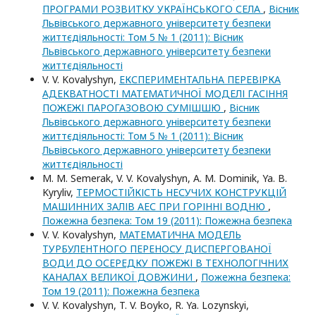
ПРОГРАМИ РОЗВИТКУ УКРАЇНСЬКОГО СЕЛА
,
Вісник
Львівського державного університету безпеки
життєдіяльності: Том 5 № 1 (2011): Вісник
Львівського державного університету безпеки
життєдіяльності
V. V. Kovalyshyn,
ЕКСПЕРИМЕНТАЛЬНА ПЕРЕВІРКА
АДЕКВАТНОСТІ МАТЕМАТИЧНОЇ МОДЕЛІ ГАСІННЯ
ПОЖЕЖІ ПАРОГАЗОВОЮ СУМІШШЮ
,
Вісник
Львівського державного університету безпеки
життєдіяльності: Том 5 № 1 (2011): Вісник
Львівського державного університету безпеки
життєдіяльності
M. M. Semerak, V. V. Kovalyshyn, A. M. Dominik, Ya. B.
Kyryliv,
ТЕРМОСТІЙКІСТЬ НЕСУЧИХ КОНСТРУКЦІЙ
МАШИННИХ ЗАЛІВ АЕС ПРИ ГОРІННІ ВОДНЮ
,
Пожежна безпека: Том 19 (2011): Пожежна безпека
V. V. Kovalyshyn,
МАТЕМАТИЧНА МОДЕЛЬ
ТУРБУЛЕНТНОГО ПЕРЕНОСУ ДИСПЕРГОВАНОЇ
ВОДИ ДО ОСЕРЕДКУ ПОЖЕЖІ В ТЕХНОЛОГІЧНИХ
КАНАЛАХ ВЕЛИКОЇ ДОВЖИНИ
,
Пожежна безпека:
Том 19 (2011): Пожежна безпека
V. V. Kovalyshyn, T. V. Boyko, R. Ya. Lozynskyi,