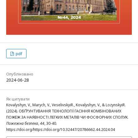
pdf
Опубліковано
2024-06-28
Як цитувати
Kovalyshyn, V., Marych, V., VeselіvskyіR., Kovalyshyn, V., & LozynskyіR.
(2024). ОБҐРУНТУВАННЯ ТЕХНОЛОГІЇ ГАСІННЯ КОМБІНОВАНИХ
ПОЖЕЖ ЗА НАЯВНОСТІ ЛЕГКИХ МЕТАЛІВ ЧИ ФОСФОРНИХ СПОЛУК.
Пожежна безпека
,
44
, 30-40.
https://doi.org/https://doi.org/10.32447/20786662.44.2024.04