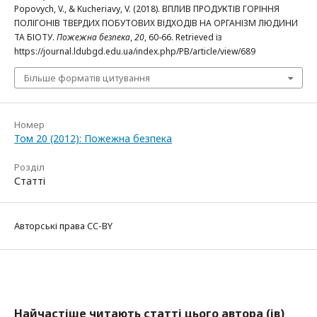
Popovych, V., & Kucheriavy, V. (2018). ВПЛИВ ПРОДУКТІВ ГОРІННЯ
ПОЛІГОНІВ ТВЕРДИХ ПОБУТОВИХ ВІДХОДІВ НА ОРГАНІЗМ ЛЮДИНИ
ТА БІОТУ.
Пожежна безпека
,
20
, 60-66. Retrieved із
https://journal.ldubgd.edu.ua/index.php/PB/article/view/689
Більше форматів цитування
Номер
Том 20 (2012): Пожежна безпека
Розділ
Статті
Авторські права CC-BY
Найчастіше читають статті цього автора (ів)