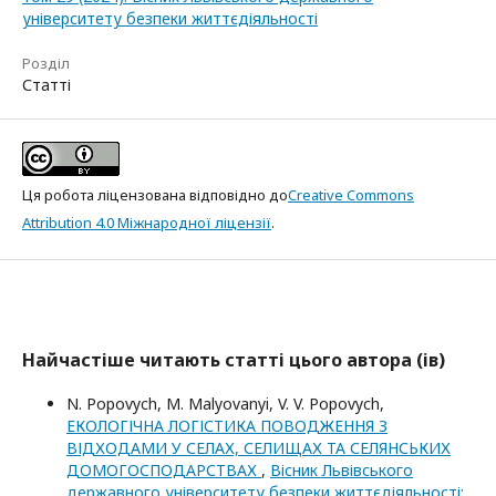
університету безпеки життєдіяльності
Розділ
Статті
Ця робота ліцензована відповідно до
Creative Commons
Attribution 4.0 Міжнародної ліцензії
.
Найчастіше читають статті цього автора (ів)
N. Popovych, M. Malyovanyi, V. V. Popovych,
ЕКОЛОГІЧНА ЛОГІСТИКА ПОВОДЖЕННЯ З
ВІДХОДАМИ У СЕЛАХ, СЕЛИЩАХ ТА СЕЛЯНСЬКИХ
ДОМОГОСПОДАРСТВАХ
,
Вісник Львівського
державного університету безпеки життєдіяльності: