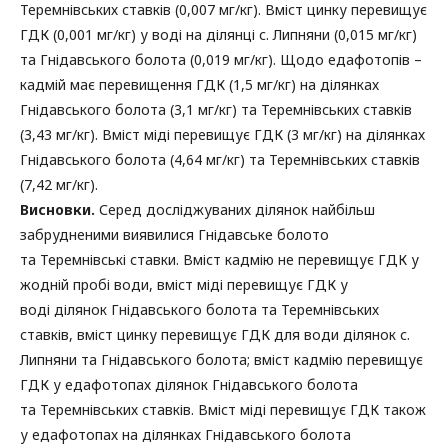
Теремнівських ставків (0,007 мг/кг). Вміст цинку перевищує
ГДК (0,001 мг/кг) у воді на ділянці с. Липняни (0,015 мг/кг)
та Гнідавського болота (0,019 мг/кг). Щодо едафотопів –
кадмій має перевищення ГДК (1,5 мг/кг) на ділянках
Гнідавського болота (3,1 мг/кг) та Теремнівських ставків
(3,43 мг/кг). Вміст міді перевищує ГДК (3 мг/кг) на ділянках
Гнідавського болота (4,64 мг/кг) та Теремнівських ставків
(7,42 мг/кг).
Висновки.
Серед досліджуваних ділянок найбільш
забрудненими виявилися Гнідавське болото
та Теремнівські ставки. Вміст кадмію не перевищує ГДК у
жодній пробі води, вміст міді перевищує ГДК у
воді ділянок Гнідавського болота та Теремнівських
ставків, вміст цинку перевищує ГДК для води ділянок с.
Липняни та Гнідавського болота; вміст кадмію перевищує
ГДК у едафотопах ділянок Гнідавського болота
та Теремнівських ставків. Вміст міді перевищує ГДК також
у едафотопах на ділянках Гнідавського болота