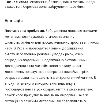
екологічна безпека, важкі метали, вода,
Ключові слова:
едафотоп, берегова зона, забруднення довкілля.
Анотація
Постановка проблеми
. Забруднення довкілля важкими
металами для науковців становить значну
цікавість, оскільки цей процес невпинно зростає з плином
часу. В Україні проводяться значні дослідження
вмісту небезпечних речовин у водах річок, озер,
природних водоймищ. Надзвичайно актуальними ці
дослідження є під час військового стану. Аналіз
досліджень показує, що поверхневі водойми – ріки,
озера, заплави підпадають під антропогенний чинник. В
епоху тотального використання пластику в
господарюванні та усіх сферах життя в ріках виявлено
також його присутність навіть на мікрорівні. Така ж
ситуація і з важкими металами, які потрапляють у