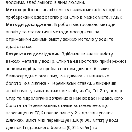
водойми, здебільшого із вини людини.
Метою роботи
є аналіз вмісту важких металів у воді та
прибережних едафотопах ріки Стир в межах міста Луцьк.
Методи досліджень.
В роботі застосовано методи
аналізу та статистичні методи досліджень за
отриманими даними вмісту важких металів у воді та
едафотопах.
Результати досліджень.
Здійснивши аналіз вмісту
важких металів у воді р. Стир та едафотопах прибережної
зони ми відібрали проби з восьми ділянок, 6 з яких –
безпосередньо ріка Стир, 7-а ділянка – Гнідавське
болото, 8-а ділянка – Теремнівські ставки. Здійснивши
аналіз вмісту таких важких металів, як Cu, Cd, Zn у воді р.
Стир та гідрологічно зв’язаних із нею водах Гнідавського
болота та Теремнівських ставків встановлено, що
перевищення ГДК наявне лише у 2-х досліджуваних
ділянках. Вміст міді перевищує ГДК (0,005 мг/кг) у воді
ділянок Гнідавського болота (0,012 мг/кг) та