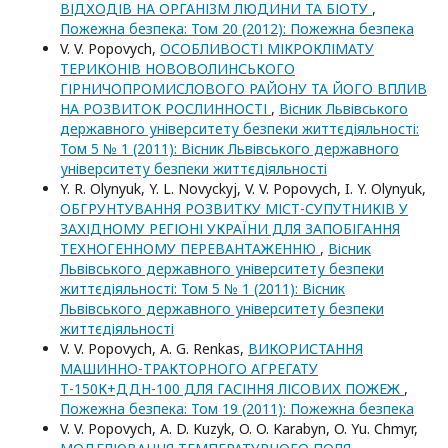
ВІДХОДІВ НА ОРГАНІЗМ ЛЮДИНИ ТА БІОТУ
,
Пожежна безпека: Том 20 (2012): Пожежна безпека
V. V. Popovych,
ОСОБЛИВОСТІ МІКРОКЛІМАТУ
ТЕРИКОНІВ НОВОВОЛИНСЬКОГО
ГІРНИЧОПРОМИСЛОВОГО РАЙОНУ ТА ЙОГО ВПЛИВ
НА РОЗВИТОК РОСЛИННОСТІ
,
Вісник Львівського
державного університету безпеки життєдіяльності:
Том 5 № 1 (2011): Вісник Львівського державного
університету безпеки життєдіяльності
Y. R. Olynyuk, Y. L. Novyckyj, V. V. Popovych, I. Y. Olynyuk,
ОБГРУНТУВАННЯ РОЗВИТКУ МІСТ-СУПУТНИКІВ У
ЗАХІДНОМУ РЕГІОНІ УКРАЇНИ ДЛЯ ЗАПОБІГАННЯ
ТЕХНОГЕННОМУ ПЕРЕВАНТАЖЕННЮ
,
Вісник
Львівського державного університету безпеки
життєдіяльності: Том 5 № 1 (2011): Вісник
Львівського державного університету безпеки
життєдіяльності
V. V. Popovych, А. G. Renkas,
ВИКОРИСТАННЯ
МАШИННО-ТРАКТОРНОГО АГРЕГАТУ
Т-150К+ДДН-100 ДЛЯ ГАСІННЯ ЛІСОВИХ ПОЖЕЖ
,
Пожежна безпека: Том 19 (2011): Пожежна безпека
V. V. Popovych, A. D. Kuzyk, O. O. Karabyn, O. Yu. Chmyr,