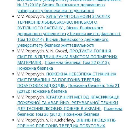
№ 17 (2018): Вісник Львівського державного
університету безпеки життєдіяльності
V. V. Popovych,
КУЛЬТУРФІТОЦЕНОЗИ ЗГАСЛИХ
ТЕРИКОНІВ ЛЬВІВСЬКО-ВОЛИНСЬКОГО
ВУГІЛЬНОГО БАСЕЙНУ
,
Вісник Львівського
державного університету безпеки життєдіяльності:
Том 10 (2014): Вісник Львівського державного
університету безпеки життєдіяльності
V. V. Popovych, V. N. Gvozd,
ПРОДУКТИ ГОРІННЯ
СМІТТЯ ІЗ ПІДВИЩЕНИМ ВМІСТОМ ПОЛІМЕРНИХ
МАТЕРІАЛІВ
,
Пожежна безпека: Том 22 (2013):
Пожежна безпека
V. V. Popovych,
ПОЖЕЖНА НЕБЕЗПЕКА СТИХІЙНИХ
СМІТТЄЗВАЛИЩ ТА ПОЛІГОНІВ ТВЕРДИХ
ПОБУТОВИХ ВІДХОДІВ
,
Пожежна безпека: Том 21
(2012): Пожежна безпека
V. V. Popovych,
ІЄРАРХІЧНИЙ МЕТОД КЛАСИФІКАЦІЇ
ПОЖЕЖНОЇ ТА АВАРІЙНО- РЯТУВАЛЬНОЇ ТЕХНІКИ
ДЛЯ ГАСІННЯ ЛІСОВИХ ПОЖЕЖ В УКРАЇНІ
,
Пожежна
безпека: Том 20 (2012): Пожежна безпека
V. V. Popovych, V. P. Kucheriavy,
ВПЛИВ ПРОДУКТІВ
ГОРІННЯ ПОЛІГОНІВ ТВЕРДИХ ПОБУТОВИХ