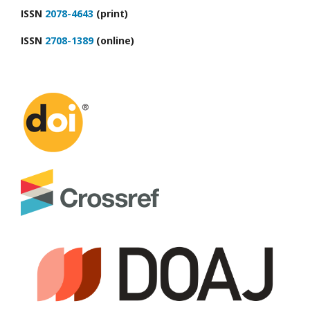
ІSSN
2078-4643
(print)
ІSSN
2708-1389
(online)