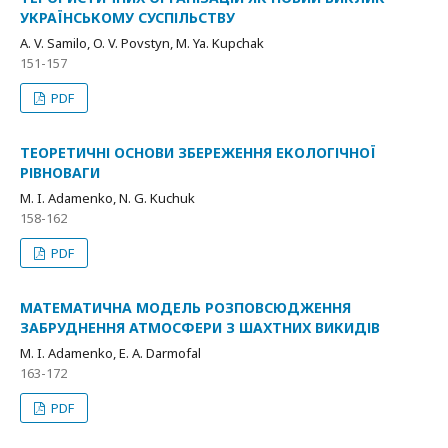
УКРАЇНСЬКОМУ СУСПІЛЬСТВУ
A. V. Samilo, O. V. Povstyn, M. Ya. Kupchak
151-157
PDF
ТЕОРЕТИЧНІ ОСНОВИ ЗБЕРЕЖЕННЯ ЕКОЛОГІЧНОЇ
РІВНОВАГИ
M. I. Adamenko, N. G. Kuchuk
158-162
PDF
МАТЕМАТИЧНА МОДЕЛЬ РОЗПОВСЮДЖЕННЯ
ЗАБРУДНЕННЯ АТМОСФЕРИ З ШАХТНИХ ВИКИДІВ
M. I. Adamenko, Е. А. Darmofal
163-172
PDF