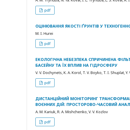
pdf
ОЦІНЮВАННЯ ЯКОСТІ ҐРУНТІВ У ТЕХНОГЕН
M. I. Hurei
pdf
ЕКОЛОГІЧНА НЕБЕЗПЕКА СПРИЧИНЕНА ФІЛЬ
БАСЕЙНУ ТА ЇХ ВПЛИВ НА ГІДРОСФЕРУ
V. V. Dochynets, K. A. Korol, T. V. Boyko, T. I. Shuplat, Y
pdf
ДИСТАНЦІЙНИЙ МОНІТОРИНГ ТРАНСФОРМА
ВОЄННИХ ДІЙ: ПРОСТОРОВО-ЧАСОВИЙ АНАЛ
A. M. Kariuk, R. A. Mishchenko, V. V. Kozlov
pdf