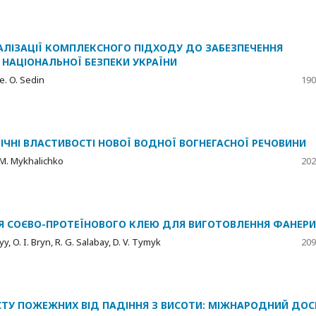
АЛІЗАЦІЇ КОМПЛЕКСНОГО ПІДХОДУ ДО ЗАБЕЗПЕЧЕННЯ
 НАЦІОНАЛЬНОЇ БЕЗПЕКИ УКРАЇНИ
Ye. O. Sedin
190
ІЧНІ ВЛАСТИВОСТІ НОВОЇ ВОДНОЇ ВОГНЕГАСНОЇ РЕЧОВИНИ
. M. Mykhalichko
202
Я СОЄВО-ПРОТЕЇНОВОГО КЛЕЮ ДЛЯ ВИГОТОВЛЕННЯ ФАНЕРИ
y, O. I. Bryn, R. G. Salabay, D. V. Tymyk
209
СТУ ПОЖЕЖНИХ ВІД ПАДІННЯ З ВИСОТИ: МІЖНАРОДНИЙ ДОС