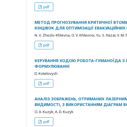
pdf
МЕТОД ПРОГНОЗУВАННЯ КРИТИЧНОЇ ВТОМИ 
КІНЦІВОК ДЛЯ ОПТИМІЗАЦІЇ ЕВАКУАЦІЙНИХ
N. V. Zhezlo-Khlevna, O. V. Khlevnoi, Yu. S. Nazar, V. M.
pdf
КЕРУВАННЯ ХОДОЮ РОБОТА-ГУМАНОЇДА З 
ФОРМУЛЮВАННІ
D. Kotelovych
pdf
АНАЛІЗ ЗОБРАЖЕНЬ, ОТРИМАНИХ ЛАЗЕРНИ
ВИДИМОСТІ, З ВИКОРИСТАННЯМ ДІАГРАМ 
O. A. Kuzyk, A. D. Kuzyk
pdf