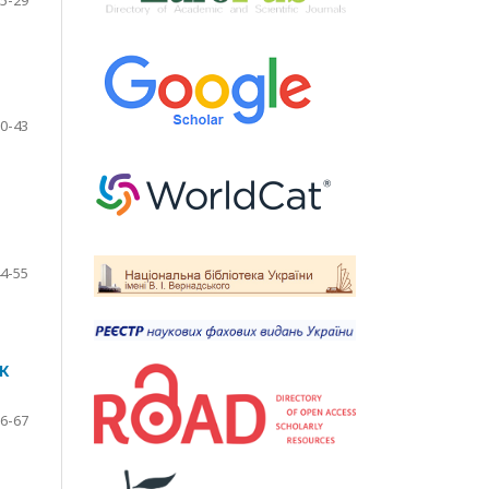
0-43
4-55
К
6-67