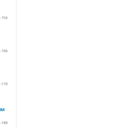
-156
-166
-179
ЯМ
-189