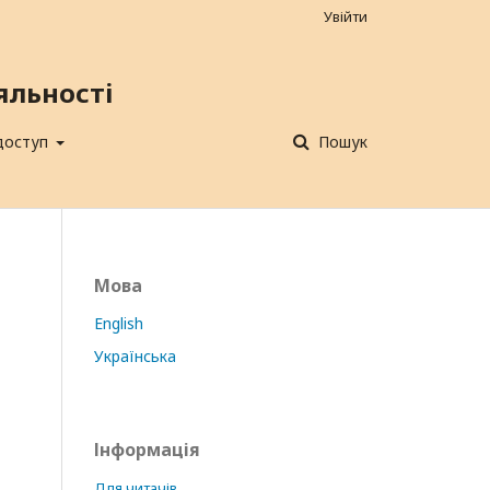
Увійти
яльності
 доступ
Пошук
Мова
English
Українська
Інформація
Для читачів