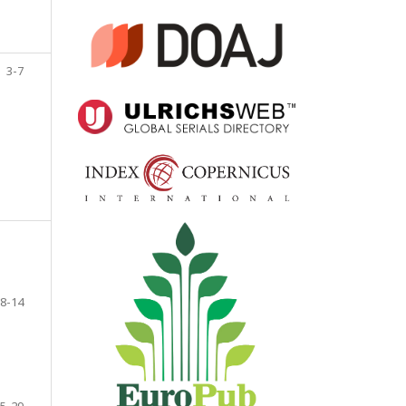
3-7
8-14
5-29