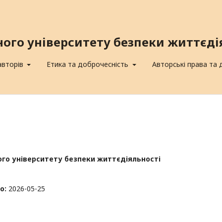
ного університету безпеки життєді
авторів
Етика та доброчесність
Авторські права та
ного університету безпеки життєдіяльності
о:
2026-05-25