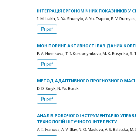
ІНТЕГРАЦІЯ ЕРГОНОМІЧНИХ ПОКАЗНИКІВ У 
I. M. Liakh, N. Ya. Shumylo, A. Yu. Tsipino, B. V. Durnya
pdf
МОНІТОРИНГ АКТИВНОСТІ БАЗ ДАНИХ КОР
E. A. Niemkova, T. I. Korobeynikova, M. K. Rusynko, S.
pdf
МЕТОД АДАПТИВНОГО ПРОГНОЗНОГО МАСШТ
D. D. Smyk, N. Ye. Burak
pdf
АНАЛІЗ РОБОЧОГО ІНСТРУМЕНТАРІЮ УПРАВ
ТЕХНОЛОГІЙ ШТУЧНОГО ІНТЕЛЕКТУ
A. I. Ivanusa, A. V. Ilkiv, N. O. Maslova, V. S. Balatska, M