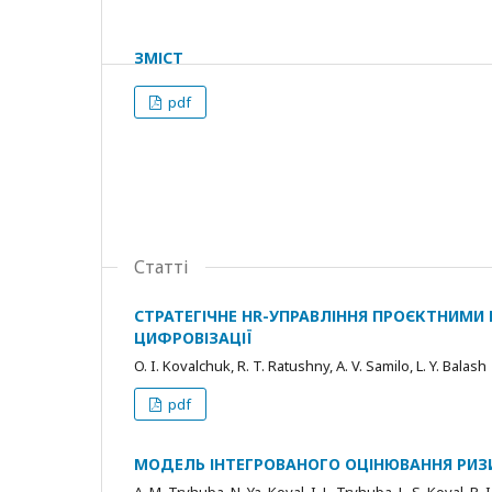
ЗМІСТ
pdf
Статті
СТРАТЕГІЧНЕ HR-УПРАВЛІННЯ ПРОЄКТНИМИ
ЦИФРОВІЗАЦІЇ
O. I. Kovalchuk, R. T. Ratushny, A. V. Samilo, L. Y. Balash
pdf
МОДЕЛЬ ІНТЕГРОВАНОГО ОЦІНЮВАННЯ РИЗИ
A. M. Tryhuba, N. Ya. Koval, I. L. Tryhuba, L. S. Koval, R. I