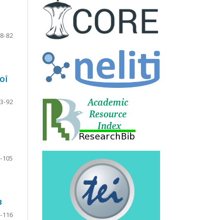
8-82
ОЇ
3-92
-105
В
-116