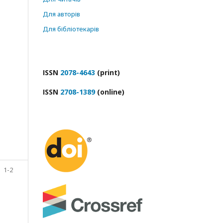
Для авторів
Для бібліотекарів
ІSSN
2078-4643
(print)
ІSSN
2708-1389
(online)
1-2