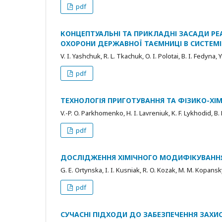
pdf
КОНЦЕПТУАЛЬНІ ТА ПРИКЛАДНІ ЗАСАДИ РЕ
ОХОРОНИ ДЕРЖАВНОЇ ТАЄМНИЦІ В СИСТЕМІ
V. I. Yashchuk, R. L. Tkachuk, O. I. Polotai, B. I. Fedyna, 
pdf
ТЕХНОЛОГІЯ ПРИГОТУВАННЯ ТА ФІЗИКО-ХІМ
V.-P. O. Parkhomenko, H. I. Lavreniuk, K. F. Lykhodid, B
pdf
ДОСЛІДЖЕННЯ ХІМІЧНОГО МОДИФІКУВАНН
G. E. Ortynska, I. I. Kusniak, R. O. Kozak, M. M. Kopansky
pdf
СУЧАСНІ ПІДХОДИ ДО ЗАБЕЗПЕЧЕННЯ ЗАХИ