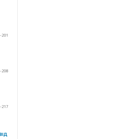
-201
-208
-217
ВІД