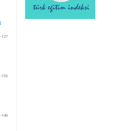
Х
-127
-136
-149