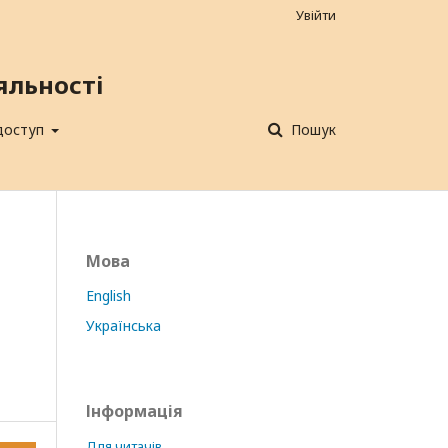
Увійти
яльності
 доступ
Пошук
Мова
English
Українська
Інформація
Для читачів