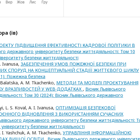
ра (ів)
ОЕКТУ ПІДВИЩЕННЯ ЕФЕКТИВНОСТІ КАДРОВОЇ ПОЛІТИКИ В
ого державного університету безпеки життєдіяльності: Том 10
ніверситету безпеки життєдіяльності
I. Ivanusa,
ЗАБЕЗПЕЧЕННЯ УМОВ ПОЖЕЖНОЇ БЕЗПЕКИ ПРИ
Х СПОРУД НА КОНЦЕПТУАЛЬНІЙ СТАДІЇЇ ЖИТТЄВОГО ЦИКЛУ
11): Пожежна безпека
S. Balatska, A. M. Tkachenko,
МЕТОДИ ТА МОДЕЛІ ПРОЄКТУВАННЯ
У ВРАЗЛИВОСТЕЙ У WEB-ДОДАТКАХ
,
Вісник Львівського
яльності: Том 30 (2024): Вісник Львівського державного
i, L. S. Koval, A. I. Ivanusa,
ОПТИМІЗАЦІЯ БЕЗПЕКОВОЇ
ВОЄННОГО ВІДНОВЛЕННЯ З ВИКОРИСТАННЯМ СУЧАСНИХ
ьвівського державного університету безпеки життєдіяльності: 
о університету безпеки життєдіяльності
V. I. Yashchuk, A. M. Tkachenko,
УПРАВЛІННЯ ІНФОРМАЦІЙНОЮ
АДАХ ВИЩОЇ ОСВІТИ
,
Вісник Львівського державного університ