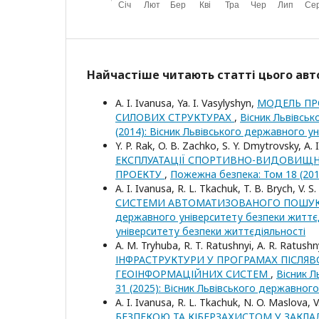
Найчастіше читають статті цього авто
A. I. Ivanusa, Ya. I. Vasylyshyn,
МОДЕЛЬ ПР
СИЛОВИХ СТРУКТУРАХ
,
Вісник Львівськ
(2014): Вісник Львівського державного у
Y. P. Rak, O. B. Zachko, S. Y. Dmytrovsky, A. 
ЕКСПЛУАТАЦІЇ СПОРТИВНО-ВИДОВИЩНИ
ПРОЕКТУ
,
Пожежна безпека: Том 18 (20
A. I. Ivanusa, R. L. Tkachuk, T. B. Brych, V. 
СИСТЕМИ АВТОМАТИЗОВАНОГО ПОШУК
державного університету безпеки життєді
університету безпеки життєдіяльності
А. M. Tryhuba, R. T. Ratushnyi, А. R. Ratushny
ІНФРАСТРУКТУРИ У ПРОГРАМАХ ПІСЛЯ
ГЕОІНФОРМАЦІЙНИХ СИСТЕМ
,
Вісник Л
31 (2025): Вісник Львівського державног
A. I. Ivanusa, R. L. Tkachuk, N. O. Maslova, 
БЕЗПЕКОЮ ТА КІБЕРЗАХИСТОМ У ЗАКЛ