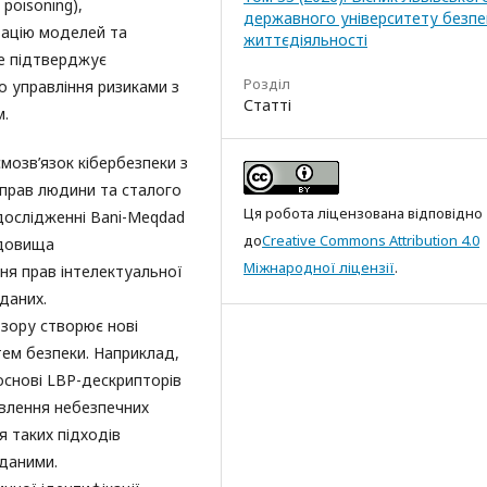
poisoning),
державного університету безпе
тацію моделей та
життєдіяльності
е підтверджує
Розділ
о управління ризиками з
Статті
м.
мозв’язок кібербезпеки з
 прав людини та сталого
Ця робота ліцензована відповідно
дослідженні Bani-Meqdad
до
Creative Commons Attribution 4.0
едовища
Міжнародної ліцензії
.
ня прав інтелектуальної
 даних.
 зору створює нові
ем безпеки. Наприклад,
основі LBP-дескрипторів
влення небезпечних
я таких підходів
оданими.