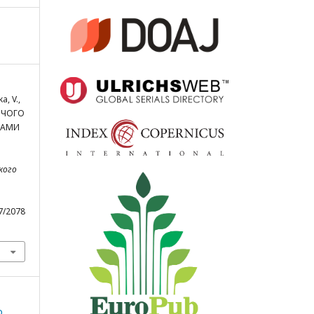
a, V.,
БОЧОГО
КАМИ
ького
47/2078
о