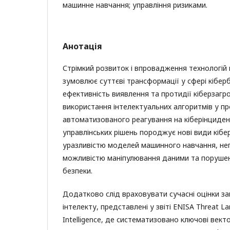
машинне навчання; управління ризиками.
Анотація
Стрімкий розвиток і впровадження технологій
зумовлює суттєві трансформації у сфері кібе
ефективність виявлення та протидії кіберзагр
використання інтелектуальних алгоритмів у пр
автоматизованого реагування на кіберінциден
управлінських рішень породжує нові види кіберр
уразливістю моделей машинного навчання, неп
можливістю маніпулювання даними та поруше
безпеки.
Додатково слід враховувати сучасні оцінки за
інтелекту, представлені у звіті ENISA Threat Land
Intelligence, де систематизовано ключові вект