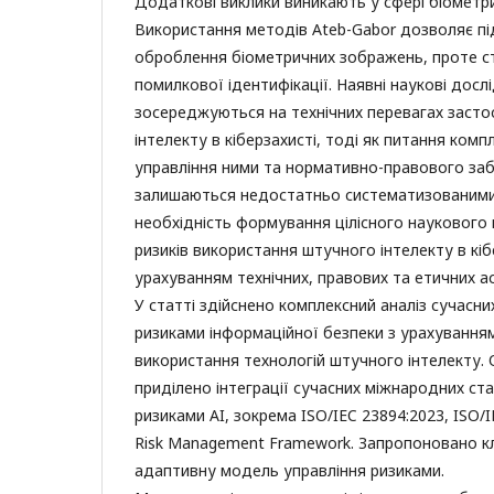
Додаткові виклики виникають у сфері біометри
Використання методів Ateb-Gabor дозволяє п
оброблення біометричних зображень, проте с
помилкової ідентифікації. Наявні наукові дос
зосереджуються на технічних перевагах заст
інтелекту в кіберзахисті, тоді як питання компл
управління ними та нормативно-правового заб
залишаються недостатньо систематизованими
необхідність формування цілісного наукового 
ризиків використання штучного інтелекту в кіб
урахуванням технічних, правових та етичних а
У статті здійснено комплексний аналіз сучасн
ризиками інформаційної безпеки з урахування
використання технологій штучного інтелекту.
приділено інтеграції сучасних міжнародних ст
ризиками AI, зокрема ISO/IEC 23894:2023, ISO/I
Risk Management Framework. Запропоновано к
адаптивну модель управління ризиками.