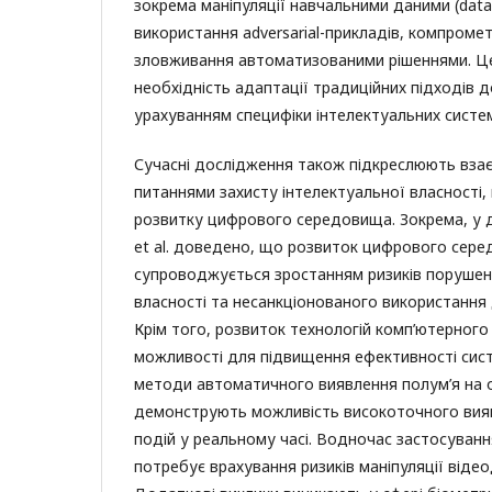
зокрема маніпуляції навчальними даними (data 
використання adversarial-прикладів, компроме
зловживання автоматизованими рішеннями. Ц
необхідність адаптації традиційних підходів д
урахуванням специфіки інтелектуальних систе
Сучасні дослідження також підкреслюють взає
питаннями захисту інтелектуальної власності,
розвитку цифрового середовища. Зокрема, у 
et al. доведено, що розвиток цифрового сер
супроводжується зростанням ризиків порушен
власності та несанкціонованого використання
Крім того, розвиток технологій комп’ютерного
можливості для підвищення ефективності сист
методи автоматичного виявлення полум’я на 
демонструють можливість високоточного вия
подій у реальному часі. Водночас застосуванн
потребує врахування ризиків маніпуляції віде