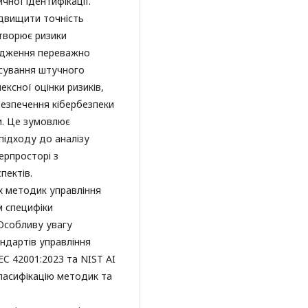
чної ідентифікації.
ідвищити точність
творює ризики
лідження переважно
осування штучного
ексної оцінки ризиків,
езпечення кібербезпеки
. Це зумовлює
підходу до аналізу
ерпросторі з
спектів.
их методик управління
м специфіки
 Особливу увагу
андартів управління
EC 42001:2023 та NIST AI
ласифікацію методик та