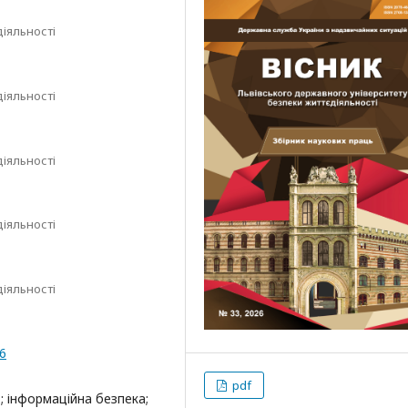
іяльності
іяльності
іяльності
іяльності
іяльності
16
pdf
; інформаційна безпека;