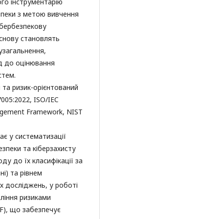
го інструментарію
зпеки з метою вивчення
кібербезпекову
основу становлять
узагальнення,
ід до оцінювання
стем.
 та ризик-орієнтований
005:2022, ISO/IEC
nagement Framework, NIST
ає у систематизації
зпеки та кіберзахисту
ду до їх класифікації за
ні) та рівнем
их досліджень, у роботі
вління ризиками
MF), що забезпечує