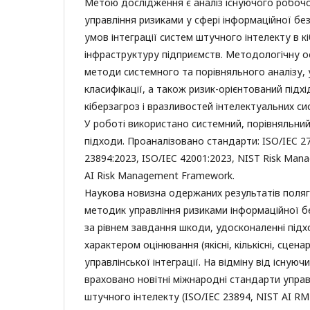
Метою дослідження є аналіз існуючого робочо
управління ризиками у сфері інформаційної бе
умов інтеграції систем штучного інтелекту в 
інфраструктуру підприємств. Методологічну 
методи системного та порівняльного аналізу, 
класифікації, а також ризик-орієнтований підх
кіберзагроз і вразливостей інтелектуальних си
У роботі використано системний, порівняльний
підходи. Проаналізовано стандарти: ISO/IEC 27
23894:2023, ISO/IEC 42001:2023, NIST Risk Ma
AI Risk Management Framework.
Наукова новизна одержаних результатів поляг
методик управління ризиками інформаційної бе
за рівнем завдання шкоди, удосконаленні підхо
характером оцінювання (якісні, кількісні, сценар
управлінської інтеграції. На відміну від існуюч
враховано новітні міжнародні стандарти упра
штучного інтелекту (ISO/IEC 23894, NIST AI R