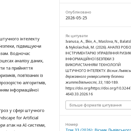
Опубліковано
2026-05-25
Як цитувати
 штучного інтелекту
Ivanusa, A., Ilkiv, A., Maslova, N., Balatsk
рбезпеки, підвищуючи
& Nykolaichuk, M. (2026). АНАЛІЗ РО
ІНСТРУМЕНТАРІЮ УПРАВЛІННЯ РИЗИ
озам. Водночас
ІНФОРМАЦІЙНОЇ БЕЗПЕКИ З
оцесах аналізу даних,
ВИКОРИСТАННЯМ ТЕХНОЛОГІЙ
ти та прийняття
ШТУЧНОГО ІНТЕЛЕКТУ.
Вісник Львівс
изиків, пов’язаних із
державного університету безпеки
життєдіяльності
,
33
, 180-189.
розорістю алгоритмів,
https://doi.org/https://doi.org/10.324
нням інформаційної
4643.33.2026.16
Більше форматів цитування
гроз у сфері штучного
scape for Artificial
Номер
ори атак на AI-системи,
Том 33 (2026): Вісник Львівськог