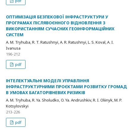
pdf
ОПТИМІЗАЦІЯ БЕЗПЕКОВОЇ ІНФРАСТРУКТУРИ У
ПРОГРАМАХ ПІСЛЯВОЄННОГО ВІДНОВЛЕННЯ З
ВИКОРИСТАННЯМ СУЧАСНИХ ГЕОІНФОРМАЦІЙНИХ
СИСТЕМ
А. M. Tryhuba, R. T. Ratushnyi, А. R. Ratushnyi, L. S. Koval, A. I.
Ivanusa
196-212
pdf
ІНТЕЛЕКТУАЛЬНІ МОДЕЛІ УПРАВЛІННЯ
ІНФРАСТРУКТУРНИМИ ПРОЄКТАМИ РОЗВИТКУ ГРОМАД
В УМОВАХ БАГАТОРІВНЕВИХ РИЗИКІВ
А. M. Tryhuba, R. Ya. Sholudko, O. Ya. Andrushkiv, R. I. Oliinyk, M. P.
Kotsylovskyi
213-226
pdf