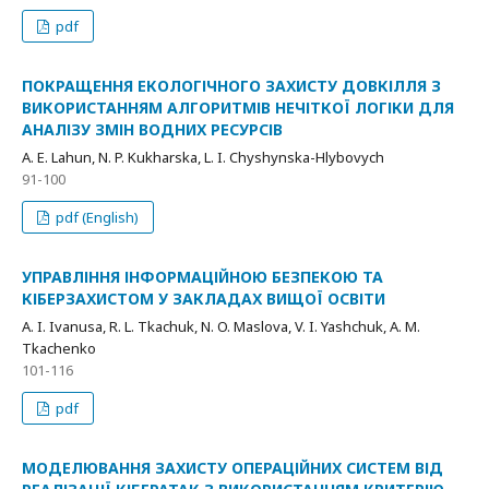
pdf
ПОКРАЩЕННЯ ЕКОЛОГІЧНОГО ЗАХИСТУ ДОВКІЛЛЯ З
ВИКОРИСТАННЯМ АЛГОРИТМІВ НЕЧІТКОЇ ЛОГІКИ ДЛЯ
АНАЛІЗУ ЗМІН ВОДНИХ РЕСУРСІВ
A. E. Lahun, N. P. Kukharska, L. I. Chyshynska-Hlybovych
91-100
pdf (English)
УПРАВЛІННЯ ІНФОРМАЦІЙНОЮ БЕЗПЕКОЮ ТА
КІБЕРЗАХИСТОМ У ЗАКЛАДАХ ВИЩОЇ ОСВІТИ
A. I. Ivanusa, R. L. Tkachuk, N. O. Maslova, V. I. Yashchuk, A. M.
Tkachenko
101-116
pdf
МОДЕЛЮВАННЯ ЗАХИСТУ ОПЕРАЦІЙНИХ СИСТЕМ ВІД