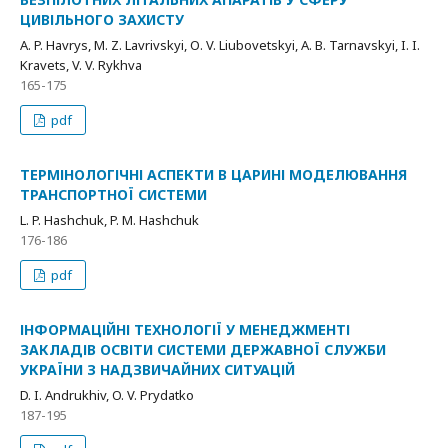
ЦИВІЛЬНОГО ЗАХИСТУ
А. P. Havrys, М. Z. Lavrivskyi, О. V. Liubovetskyi, A. B. Tarnavskyi, I. I.
Kravets, V. V. Rykhva
165-175
pdf
ТЕРМІНОЛОГІЧНІ АСПЕКТИ В ЦАРИНІ МОДЕЛЮВАННЯ
ТРАНСПОРТНОЇ СИСТЕМИ
L. P. Hashchuk, P. М. Hashchuk
176-186
pdf
ІНФОРМАЦІЙНІ ТЕХНОЛОГІЇ У МЕНЕДЖМЕНТІ
ЗАКЛАДІВ ОСВІТИ СИСТЕМИ ДЕРЖАВНОЇ СЛУЖБИ
УКРАЇНИ З НАДЗВИЧАЙНИХ СИТУАЦІЙ
D. I. Andrukhiv, O. V. Prydatko
187-195