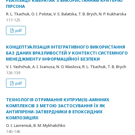
РЕАЛІЗАЦІЇ КІБЕРАТАК З ВИКОРИСТАННЯМ КРИТЕРІЮ
ПІРСОНА
R. L. Tkachuk, O. I. Polotai, V. S. Balatska, T. B. Brych, N. P. Kukharska
117-125
pdf
КОНЦЕПТУАЛІЗАЦІЯ ІНТЕГРАТИВНОГО ВИКОРИСТАННЯ
БАЗ ДАНИХ ВРАЗЛИВОСТЕЙ У КОНТЕКСТІ СИСТЕМНОГО
МЕНЕДЖМЕНТУ ІНФОРМАЦІЙНОЇ БЕЗПЕКИ
V. I. Yashchuk, A. I. Ivanusa, N. O. Maslova, R. L. Tkachuk, T. B. Brych
126-139
pdf
ТЕХНОЛОГІЯ ОТРИМАННЯ КУПРУМ(ІІ)-АМІННИХ
КОМПЛЕКСІВ З МЕТОЮ ЗАСТОСУВАННЯ ЇХ ЯК
АНТИПІРЕНИ-ЗАТВЕРДНИКИ В ЕПОКСИДНИХ
КОМПОЗИЦІЯХ
O. I. Lavreniuk, B. M. Mykhalichko
140-146