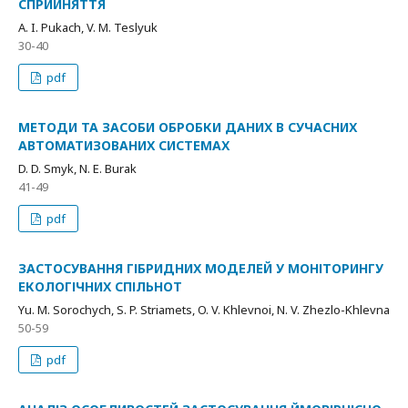
СПРИЙНЯТТЯ
A. I. Pukach, V. M. Teslyuk
30-40
pdf
МЕТОДИ ТА ЗАСОБИ ОБРОБКИ ДАНИХ В СУЧАСНИХ
АВТОМАТИЗОВАНИХ СИСТЕМАХ
D. D. Smyk, N. E. Burak
41-49
pdf
ЗАСТОСУВАННЯ ГІБРИДНИХ МОДЕЛЕЙ У МОНІТОРИНГУ
ЕКОЛОГІЧНИХ СПІЛЬНОТ
Yu. M. Sorochych, S. P. Striamets, O. V. Khlevnoi, N. V. Zhezlo-Khlevna
50-59
pdf