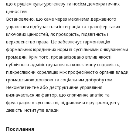
що є рушієм культурогенезу та носієм демократичних
цінностей.
Встановлено, що саме через механізми державного
управління відбувається інтеграція та трансфер таких
ключових цінностей, як прозорість, підзвітність і
верховенство права. Це забезпечує гармонізацію
формальних юридичних норм із суспільними очікуваннями
громадян. Крім того, проаналізовано вплив якості
публічного адміністрування на колективну свідомість,
підкреслюючи кореляцію між професійністю органів влади,
громадською довірою та соціальним добробутом.
Некомпетентне або деструктивне управління
визначається як фактор, що спричиняє апатію та
фрустрацію в суспільстві, підриваючи віру громадян у
дієвість інститутів влади.
Посилання