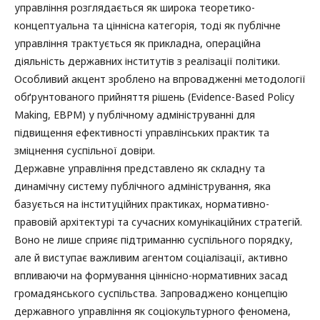
управління розглядається як широка теоретико-
концептуальна та ціннісна категорія, тоді як публічне
управління трактується як прикладна, операційна
діяльність державних інститутів з реалізації політики.
Особливий акцент зроблено на впровадженні методології
обґрунтованого прийняття рішень (Evidence-Based Policy
Making, EBPM) у публічному адмініструванні для
підвищення ефективності управлінських практик та
зміцнення суспільної довіри.
Державне управління представлено як складну та
динамічну систему публічного адміністрування, яка
базується на інституційних практиках, нормативно-
правовій архітектурі та сучасних комунікаційних стратегій.
Воно не лише сприяє підтриманню суспільного порядку,
але й виступає важливим агентом соціалізації, активно
впливаючи на формування ціннісно-нормативних засад
громадянського суспільства. Запроваджено концепцію
державного управління як соціокультурного феномена,