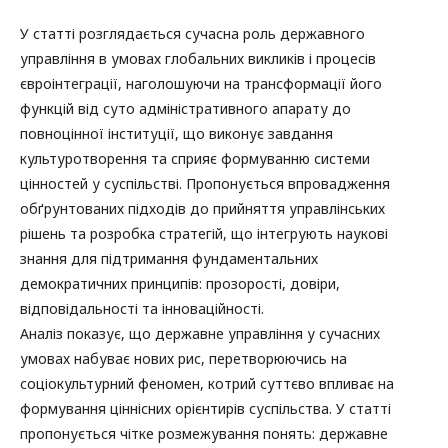
У статті розглядається сучасна роль державного
управління в умовах глобальних викликів і процесів
євроінтеграції, наголошуючи на трансформації його
функцій від суто адміністративного апарату до
повноцінної інституції, що виконує завдання
культуротворення та сприяє формуванню системи
цінностей у суспільстві. Пропонується впровадження
обґрунтованих підходів до прийняття управлінських
рішень та розробка стратегій, що інтегрують наукові
знання для підтримання фундаментальних
демократичних принципів: прозорості, довіри,
відповідальності та інноваційності.
Аналіз показує, що державне управління у сучасних
умовах набуває нових рис, перетворюючись на
соціокультурний феномен, котрий суттєво впливає на
формування ціннісних орієнтирів суспільства. У статті
пропонується чітке розмежування понять: державне