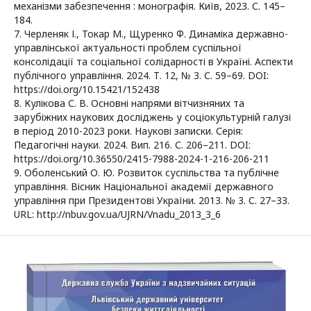
механізми забезпечення : монографія. Київ, 2023. С. 145–
184.
7. Черленяк І., Токар М., Щуренко Ф. Динаміка державно-
управлінської актуальності проблем суспільної
консолідації та соціальної солідарності в Україні. Аспекти
публічного управління. 2024. Т. 12, № 3. С. 59–69. DOI:
https://doi.org/10.15421/152438
8. Кулікова С. В. Основні напрями вітчизняних та
зарубіжних наукових досліджень у соціокультурній галузі
в період 2010-2023 роки. Наукові записки. Серія:
Педагогічні науки. 2024. Вип. 216. С. 206–211. DOI:
https://doi.org/10.36550/2415-7988-2024-1-216-206-211
9. Оболенський О. Ю. Розвиток суспільства та публічне
управління. Вісник Національної академії державного
управління при Президентові України. 2013. № 3. С. 27–33.
URL: http://nbuv.gov.ua/UJRN/Vnadu_2013_3_6