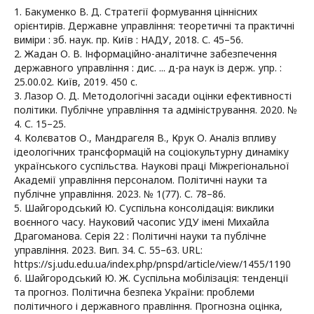
1. Бакуменко В. Д. Стратегії формування ціннісних
орієнтирів. Державне управління: теоретичні та практичні
виміри : зб. наук. пр. Київ : НАДУ, 2018. С. 45–56.
2. Жадан О. В. Інформаційно-аналітичне забезпечення
державного управління : дис. ... д-ра наук із держ. упр. :
25.00.02. Київ, 2019. 450 с.
3. Лазор О. Д. Методологічні засади оцінки ефективності
політики. Публічне управління та адміністрування. 2020. №
4. С. 15–25.
4. Колєватов О., Мандрагеля В., Крук О. Аналіз впливу
ідеологічних трансформацій на соціокультурну динаміку
українського суспільства. Наукові праці Міжрегіональної
Академії управління персоналом. Політичні науки та
публічне управління. 2023. № 1(77). С. 78–86.
5. Шайгородський Ю. Суспільна консолідація: виклики
воєнного часу. Науковий часопис УДУ імені Михайла
Драгоманова. Серія 22 : Політичні науки та публічне
управління. 2023. Вип. 34. С. 55–63. URL:
https://sj.udu.edu.ua/index.php/pnspd/article/view/1455/1190
6. Шайгородський Ю. Ж. Суспільна мобілізація: тенденції
та прогноз. Політична безпека України: проблеми
політичного і державного правління. Прогнозна оцінка,