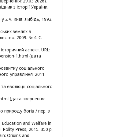
звернення: 29.03.2026).
ідник з історії України.
у 2 ч. Київ: Либідь, 1993.
нських землях в
ьство. 2009. № 4. С.
 історичний аспект. URL:
ension-1.html (дата
 розвитку соціального
ого управління. 2011.
я та еволюції соціального
.html (дата звернення:
 природу богів / пер. з
, Education and Welfare in
Polity Press, 2015. 350 p.
ain: Origins and