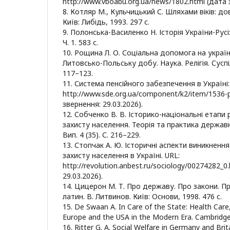
http://www.vboabu.org.ua/news/1802.html (дата 
8. Котляр М., Кульчицький С. Шляхами віків: дов
Київ: Либідь, 1993. 297 с.
9. Полонська-Василенко Н. Історія України-Русі: 
Ч. 1. 583 с.
10. Рощина Л. О. Соціальна допомога на украї
Литовсько-Польську добу. Наука. Релігія. Суспіл
117–123.
11. Система пенсійного забезпечення в Україні:
http://www.sde.org.ua/component/k2/item/1536-p
звернення: 29.03.2026).
12. Собченко В. В. Історико-національні етапи
захисту населення. Теорія та практика державн
Вип. 4 (35). С. 216–229.
13. Стопчак А. Ю. Історичні аспекти виникненн
захисту населення в Україні. URL:
http://revolution.anbest.ru/sociology/00274282_0
29.03.2026).
14. Цицерон М. Т. Про державу. Про закони. Про
латин. В. Литвинов. Київ: Основи, 1998. 476 с.
15. De Swaan A. In Care of the State: Health Care
Europe and the USA in the Modern Era. Cambridge: 
16. Ritter G. A. Social Welfare in Germany and Brit