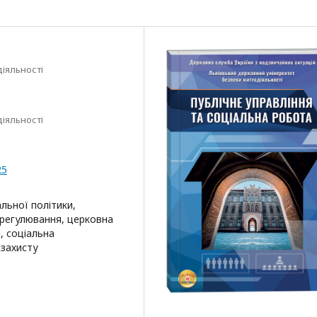
іяльності
іяльності
25
альної політики,
 регулювання, церковна
, соціальна
 захисту