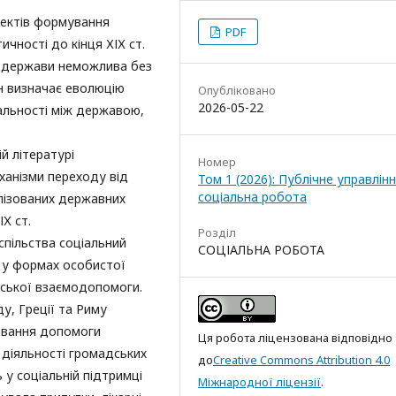
пектів формування
PDF
ичності до кінця ХІХ ст.
а держави неможлива без
ін визначає еволюцію
Опубліковано
2026-05-22
дальності між державою,
й літературі
Номер
ханізми переходу від
Том 1 (2026): Публічне управлінн
соціальна робота
алізованих державних
Х ст.
Розділ
спільства соціальний
СОЦІАЛЬНА РОБОТА
я у формах особистої
дської взаємодопомоги.
, Греції та Риму
ювання допомоги
Ця робота ліцензована відповідно
 діяльності громадських
до
Creative Commons Attribution 4.0
 у соціальній підтримці
Міжнародної ліцензії
.