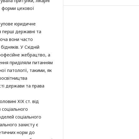
увала притулки, лікарні
я форми цехової
ступове юридичне
 перші державні та
хоча вони часто
ідняків. У Східній
професійне жебрацтво, а
ення приділяли питанням
ої патології, такими, як
росвітництва
сті держави та права
ловині ХІХ ст. від
м соціального
оделей соціального
ального захисту є
етичних норм до