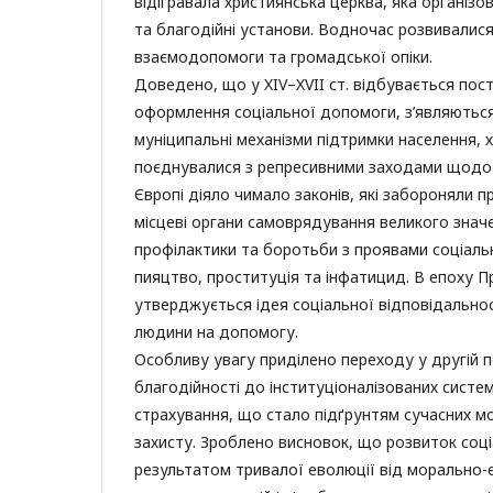
відігравала християнська церква, яка організов
та благодійні установи. Водночас розвивалис
взаємодопомоги та громадської опіки.
Доведено, що у XIV–XVII ст. відбувається по
оформлення соціальної допомоги, з’являються
муніципальні механізми підтримки населення, 
поєднувалися з репресивними заходами щодо б
Європі діяло чимало законів, які забороняли 
місцеві органи самоврядування великого знач
профілактики та боротьби з проявами соціальн
пияцтво, проституція та інфатицид. В епоху П
утверджується ідея соціальної відповідально
людини на допомогу.
Особливу увагу приділено переходу у другій по
благодійності до інституціоналізованих систе
страхування, що стало підґрунтям сучасних м
захисту. Зроблено висновок, що розвиток соці
результатом тривалої еволюції від морально-