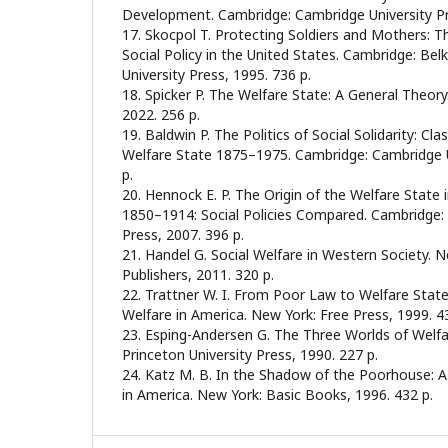
Development. Cambridge: Cambridge University Pr
17. Skocpol T. Protecting Soldiers and Mothers: The
Social Policy in the United States. Cambridge: Be
University Press, 1995. 736 p.
18. Spicker P. The Welfare State: A General Theory.
2022. 256 p.
19. Baldwin P. The Politics of Social Solidarity: C
Welfare State 1875–1975. Cambridge: Cambridge U
p.
20. Hennock E. P. The Origin of the Welfare State
1850–1914: Social Policies Compared. Cambridge:
Press, 2007. 396 p.
21. Handel G. Social Welfare in Western Society. 
Publishers, 2011. 320 p.
22. Trattner W. I. From Poor Law to Welfare State:
Welfare in America. New York: Free Press, 1999. 4
23. Esping-Andersen G. The Three Worlds of Welfar
Princeton University Press, 1990. 227 p.
24. Katz M. B. In the Shadow of the Poorhouse: A 
in America. New York: Basic Books, 1996. 432 p.