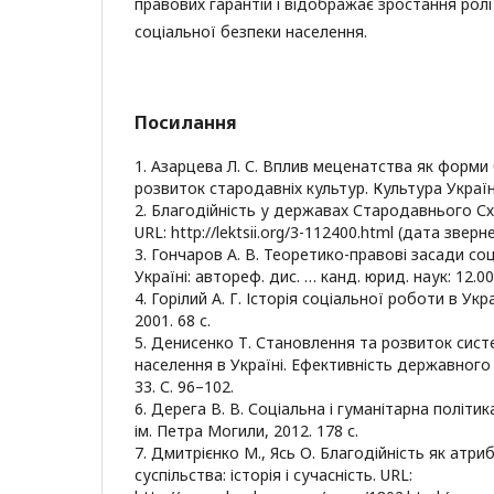
правових гарантій і відображає зростання рол
соціальної безпеки населення.
Посилання
1. Азарцева Л. С. Вплив меценатства як форми 
розвиток стародавніх культур. Культура України.
2. Благодійність у державах Стародавнього Сх
URL: http://lektsii.org/3-112400.html (дата зверн
3. Гончаров А. В. Теоретико-правові засади со
Україні: автореф. дис. … канд. юрид. наук: 12.00.
4. Горілий А. Г. Історія соціальної роботи в Укр
2001. 68 с.
5. Денисенко Т. Становлення та розвиток сист
населення в Україні. Ефективність державного 
33. С. 96–102.
6. Дерега В. В. Соціальна і гуманітарна політи
ім. Петра Могили, 2012. 178 с.
7. Дмитрієнко М., Ясь О. Благодійність як атр
суспільства: історія і сучасність. URL: