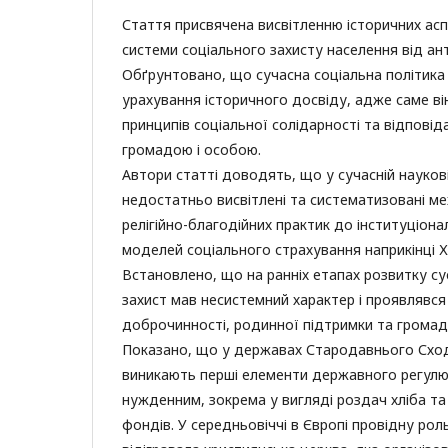
Стаття присвячена висвітленню історичних ас
системи соціального захисту населення від ант
Обґрунтовано, що сучасна соціальна політик
урахування історичного досвіду, адже саме в
принципів соціальної солідарності та відпові
громадою і особою.
Автори статті доводять, що у сучасній наукові
недостатньо висвітлені та систематизовані ме
релігійно-благодійних практик до інституціон
моделей соціального страхування наприкінці ХІ
Встановлено, що на ранніх етапах розвитку су
захист мав несистемний характер і проявлявс
доброчинності, родинної підтримки та грома
Показано, що у державах Стародавнього Сходу
виникають перші елементи державного регул
нужденним, зокрема у вигляді роздач хліба та
фондів. У середньовіччі в Європі провідну роль