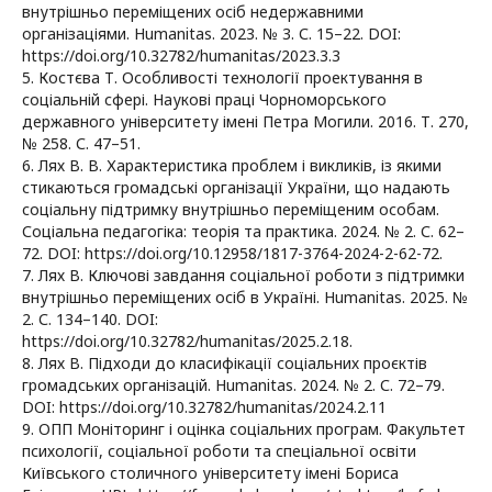
внутрішньо переміщених осіб недержавними
організаціями. Humanitas. 2023. № 3. С. 15–22. DOI:
https://doi.org/10.32782/humanitas/2023.3.3
5. Костєва Т. Особливості технології проектування в
соціальній сфері. Наукові праці Чорноморського
державного університету імені Петра Могили. 2016. Т. 270,
№ 258. С. 47–51.
6. Лях В. В. Характеристика проблем і викликів, із якими
стикаються громадські організації України, що надають
соціальну підтримку внутрішньо переміщеним особам.
Соціальна педагогіка: теорія та практика. 2024. № 2. С. 62–
72. DOI: https://doi.org/10.12958/1817-3764-2024-2-62-72.
7. Лях В. Ключові завдання соціальної роботи з підтримки
внутрішньо переміщених осіб в Україні. Humanitas. 2025. №
2. С. 134–140. DOI:
https://doi.org/10.32782/humanitas/2025.2.18.
8. Лях В. Підходи до класифікації соціальних проєктів
громадських організацій. Humanitas. 2024. № 2. С. 72–79.
DOI: https://doi.org/10.32782/humanitas/2024.2.11
9. ОПП Моніторинг і оцінка соціальних програм. Факультет
психології, соціальної роботи та спеціальної освіти
Київського столичного університету імені Бориса