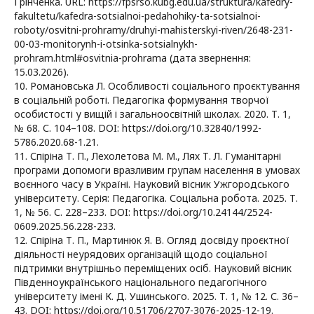
Грінченка. URL: https://fpsrso.kubg.edu.ua/struktura/kafedry-
fakultetu/kafedra-sotsialnoi-pedahohiky-ta-sotsialnoi-
roboty/osvitni-prohramy/druhyi-mahisterskyi-riven/2648-231-
00-03-monitorynh-i-otsinka-sotsialnykh-
prohram.html#osvitnia-prohrama (дата звернення:
15.03.2026).
10. Романовська Л. Особливості соціального проєктування
в соціальній роботі. Педагогіка формування творчої
особистості у вищій і загальноосвітній школах. 2020. Т. 1,
№ 68. С. 104–108. DOI: https://doi.org/10.32840/1992-
5786.2020.68-1.21.
11. Спіріна Т. П., Лехолетова М. М., Лях Т. Л. Гуманітарні
програми допомоги вразливим групам населення в умовах
воєнного часу в Україні. Науковий вісник Ужгородського
університету. Серія: Педагогіка. Соціальна робота. 2025. Т.
1, № 56. С. 228–233. DOI: https://doi.org/10.24144/2524-
0609.2025.56.228-233.
12. Спіріна Т. П., Мартинюк Я. В. Огляд досвіду проєктної
діяльності неурядових організацій щодо соціальної
підтримки внутрішньо переміщених осіб. Науковий вісник
Південноукраїнського національного педагогічного
університету імені К. Д. Ушинського. 2025. Т. 1, № 12. С. 36–
43. DOI: https://doi.org/10.51706/2707-3076-2025-12-19.