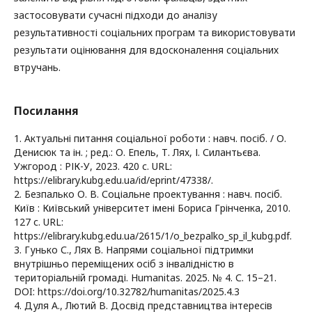
застосовувати сучасні підходи до аналізу
результативності соціальних програм та використовувати
результати оцінювання для вдосконалення соціальних
втручань.
Посилання
1. Актуальні питання соціальної роботи : навч. посіб. / О.
Денисюк та ін. ; ред.: О. Епель, Т. Лях, І. Силантьєва.
Ужгород : РІК-У, 2023. 420 с. URL:
https://elibrary.kubg.edu.ua/id/eprint/47338/.
2. Безпалько О. В. Соціальне проектування : навч. посіб.
Київ : Київський університет імені Бориса Грінченка, 2010.
127 с. URL:
https://elibrary.kubg.edu.ua/2615/1/o_bezpalko_sp_il_kubg.pdf.
3. Гунько С., Лях В. Напрями соціальної підтримки
внутрішньо переміщених осіб з інвалідністю в
територіальній громаді. Humanitas. 2025. № 4. С. 15–21.
DOI: https://doi.org/10.32782/humanitas/2025.4.3
4. Дуля А., Лютий В. Досвід представництва інтересів