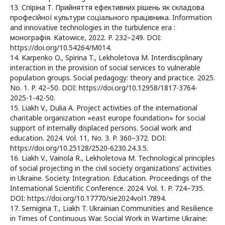
13. Спіріна Т. Прийняття ефективних рішень як складова
професійної культури соціального працівника. Information
and innovative technologies in the turbulence era :
монографія. Katowice, 2022. P. 232–249. DOI:
https://doi.org/10.54264/M014.
14. Karpenko O., Spirina T., Lekholetova M. Interdisciplinary
interaction in the provision of social services to vulnerable
population groups. Social pedagogy: theory and practice. 2025.
No. 1. P. 42–50. DOI: https://doi.org/10.12958/1817-3764-
2025-1-42-50.
15. Liakh V., Dulia A. Project activities of the international
charitable organization «east europe foundation» for social
support of internally displaced persons. Social work and
education. 2024. Vol. 11, No. 3. P. 360–372. DOI:
https://doi.org/10.25128/2520-6230.24.3.5.
16. Liakh V., Vainola R., Lekholetova M. Technological principles
of social projecting in the civil society organizations’ activities
in Ukraine. Society. Integration. Education. Proceedings of the
International Scientific Conference. 2024. Vol. 1. P. 724–735.
DOI: https://doi.org/10.17770/sie2024vol1.7894.
17. Semigina T., Liakh T. Ukrainian Communities and Resilience
in Times of Continuous War. Social Work in Wartime Ukraine: