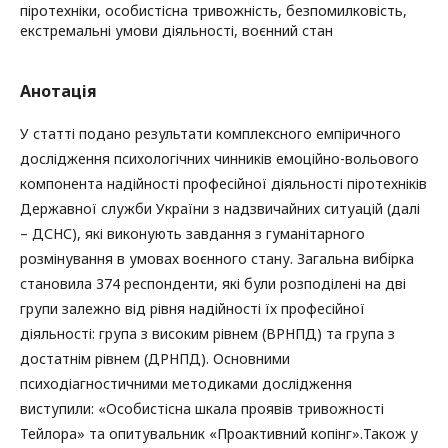
піротехніки, особистісна тривожність, безпомилковість,
екстремальні умови діяльності, воєнний стан
Анотація
У статті подано результати комплексного емпіричного
дослідження психологічних чинників емоційно-вольового
компонента надійності професійної діяльності піротехніків
Державної служби України з надзвичайних ситуацій (далі
– ДСНС), які виконують завдання з гуманітарного
розмінування в умовах воєнного стану. Загальна вибірка
становила 374 респонденти, які були розподілені на дві
групи залежно від рівня надійності їх професійної
діяльності: група з високим рівнем (ВРНПД) та група з
достатнім рівнем (ДРНПД). Основними
психодіагностичними методиками дослідження
виступили: «Особистісна шкала проявів тривожності
Тейлора» та опитувальник «Проактивний копінг».Також у