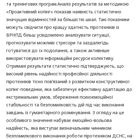
та тренінгових програм.Аналіз результатів за методикою
«Проактивний копінг» показав наявність статистично
значущих відмінностей за більшістю шкал. Такі показники
можуть свідчити про кращу здатність піротехніків із
ВРНПД більш усвідомлено аналізувати ситуації,
прогнозувати можливі стресори та заздалегідь
готуватися до їх подолання, а також активніше
використовувати інформаційні ресурси колективу.
Отримані результати статистично підтверджують, що
високий рівень надійності професійної діяльності
піротехніків тісно пов’язаний з розвитком конструктивної
копінг-поведінки, яка забезпечує ефективну адаптацію до
екстремальних умов, збереження психоемоційної
стабільності та безпомилковість дій під час виконання
завдань із гуманітарного розмінування. З огляду на це
особливого значення набуває емоційно-вольова
надійність, яка виступає визначальним чинником
безпомилкового виконання роботи піротехніком ДСНС, на