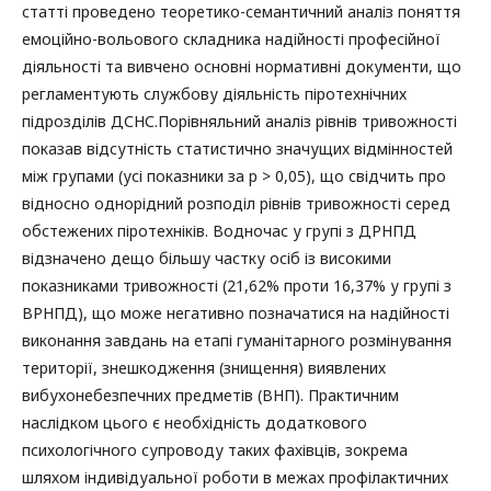
статті проведено теоретико-семантичний аналіз поняття
емоційно-вольового складника надійності професійної
діяльності та вивчено основні нормативні документи, що
регламентують службову діяльність піротехнічних
підрозділів ДСНС.Порівняльний аналіз рівнів тривожності
показав відсутність статистично значущих відмінностей
між групами (усі показники за p > 0,05), що свідчить про
відносно однорідний розподіл рівнів тривожності серед
обстежених піротехніків. Водночас у групі з ДРНПД
відзначено дещо більшу частку осіб із високими
показниками тривожності (21,62% проти 16,37% у групі з
ВРНПД), що може негативно позначатися на надійності
виконання завдань на етапі гуманітарного розмінування
території, знешкодження (знищення) виявлених
вибухонебезпечних предметів (ВНП). Практичним
наслідком цього є необхідність додаткового
психологічного супроводу таких фахівців, зокрема
шляхом індивідуальної роботи в межах профілактичних