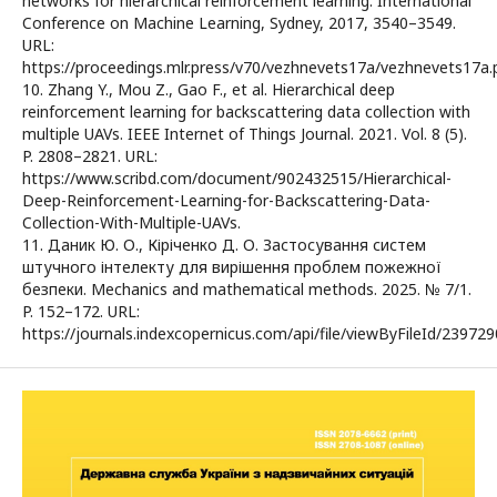
networks for hierarchical reinforcement learning. International
Conference on Machine Learning, Sydney, 2017, 3540–3549.
URL:
https://proceedings.mlr.press/v70/vezhnevets17a/vezhnevets17a.p
10. Zhang Y., Mou Z., Gao F., et al. Hierarchical deep
reinforcement learning for backscattering data collection with
multiple UAVs. IEEE Internet of Things Journal. 2021. Vol. 8 (5).
P. 2808–2821. URL:
https://www.scribd.com/document/902432515/Hierarchical-
Deep-Reinforcement-Learning-for-Backscattering-Data-
Collection-With-Multiple-UAVs.
11. Даник Ю. О., Кіріченко Д. О. Застосування систем
штучного інтелекту для вирішення проблем пожежної
безпеки. Mechanics and mathematical methods. 2025. № 7/1.
P. 152–172. URL:
https://journals.indexcopernicus.com/api/file/viewByFileId/239729