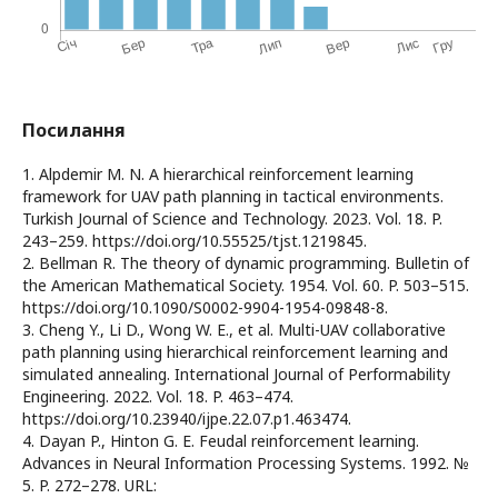
Посилання
1. Alpdemir M. N. A hierarchical reinforcement learning
framework for UAV path planning in tactical environments.
Turkish Journal of Science and Technology. 2023. Vol. 18. P.
243–259. https://doi.org/10.55525/tjst.1219845.
2. Bellman R. The theory of dynamic programming. Bulletin of
the American Mathematical Society. 1954. Vol. 60. P. 503–515.
https://doi.org/10.1090/S0002-9904-1954-09848-8.
3. Cheng Y., Li D., Wong W. E., et al. Multi-UAV collaborative
path planning using hierarchical reinforcement learning and
simulated annealing. International Journal of Performability
Engineering. 2022. Vol. 18. P. 463–474.
https://doi.org/10.23940/ijpe.22.07.p1.463474.
4. Dayan P., Hinton G. E. Feudal reinforcement learning.
Advances in Neural Information Processing Systems. 1992. №
5. P. 272–278. URL: