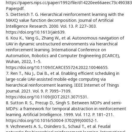
https://papers.nips.cc/paper/1992/file/d14220ee66aeec73c49038
Paper.pdf.
5. Dietterich T. G. Hierarchical reinforcement learning with the
MAXQ value function decomposition. Journal of Artificial
Intelligence Research. 2000. Vol. 13. P. 227–303.
https://doi.org/10.1613/jair.639.
6. Kou K., Yang G., Zhang W., et al. Autonomous navigation of
UAV in dynamic unstructured environments via hierarchical
reinforcement learning. International Conference on
Automation, Robotics and Computer Engineering (ICARCE),
Wuhan, 2022, 1–5.
https://doi.org/10.1109/ICARCE55724.2022.10046655.
7. Ren T., Niu J., Dai B., et al. Enabling efficient scheduling in
large-scale UAV-assisted mobile-edge computing via
hierarchical reinforcement learning. IEEE Internet of Things
Journal. 2021. Vol. 9. P. 7095–7109.
https://doi.org/10.1109/JIOT.2021.3071531.
8. Sutton R. S., Precup D., Singh S. Between MDPs and semi-
MDPs: a framework for temporal abstraction in reinforcement
learning. Artificial Intelligence. 1999. Vol. 112. P. 181–211.
https://doi.org/10.1016/S0004-3702(99)00052-1.
9. Vezhnevets A. S., Osindero S., Schaul T., et al. Feudal