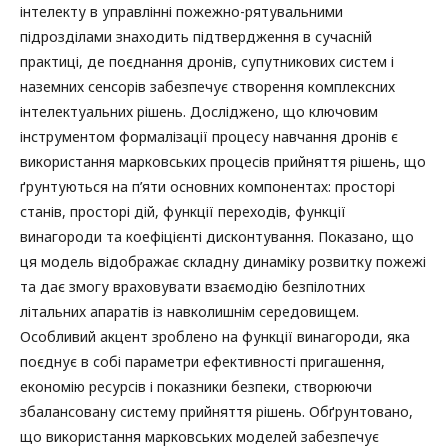
інтелекту в управлінні пожежно-рятувальними
підрозділами знаходить підтвердження в сучасній
практиці, де поєднання дронів, супутникових систем і
наземних сенсорів забезпечує створення комплексних
інтелектуальних рішень. Досліджено, що ключовим
інструментом формалізації процесу навчання дронів є
використання марковських процесів прийняття рішень, що
ґрунтуються на п’яти основних компонентах: просторі
станів, просторі дій, функції переходів, функції
винагороди та коефіцієнті дисконтування. Показано, що
ця модель відображає складну динаміку розвитку пожежі
та дає змогу враховувати взаємодію безпілотних
літальних апаратів із навколишнім середовищем.
Особливий акцент зроблено на функції винагороди, яка
поєднує в собі параметри ефективності пригашення,
економію ресурсів і показники безпеки, створюючи
збалансовану систему прийняття рішень. Обґрунтовано,
що використання марковських моделей забезпечує