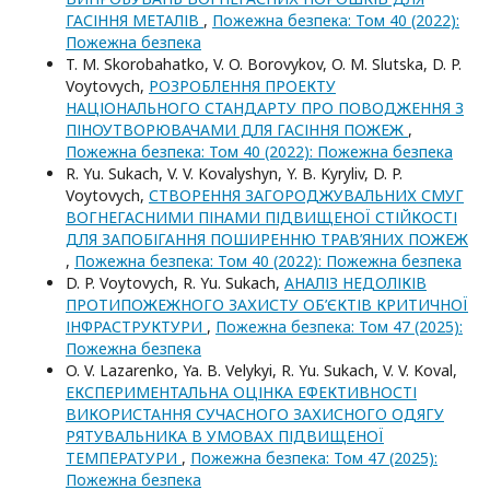
ГАСІННЯ МЕТАЛІВ
,
Пожежна безпека: Том 40 (2022):
Пожежна безпека
T. M. Skorobahatko, V. O. Borovykov, O. M. Slutska, D. P.
Voytovych,
РОЗРОБЛЕННЯ ПРОЕКТУ
НАЦІОНАЛЬНОГО СТАНДАРТУ ПРО ПОВОДЖЕННЯ З
ПІНОУТВОРЮВАЧАМИ ДЛЯ ГАСІННЯ ПОЖЕЖ
,
Пожежна безпека: Том 40 (2022): Пожежна безпека
R. Yu. Sukach, V. V. Kovalyshyn, Y. B. Kyryliv, D. P.
Voytovych,
СТВОРЕННЯ ЗАГОРОДЖУВАЛЬНИХ СМУГ
ВОГНЕГАСНИМИ ПІНАМИ ПІДВИЩЕНОЇ СТІЙКОСТІ
ДЛЯ ЗАПОБІГАННЯ ПОШИРЕННЮ ТРАВ’ЯНИХ ПОЖЕЖ
,
Пожежна безпека: Том 40 (2022): Пожежна безпека
D. P. Voytovych, R. Yu. Sukach,
АНАЛІЗ НЕДОЛІКІВ
ПРОТИПОЖЕЖНОГО ЗАХИСТУ ОБ’ЄКТІВ КРИТИЧНОЇ
ІНФРАСТРУКТУРИ
,
Пожежна безпека: Том 47 (2025):
Пожежна безпека
O. V. Lazarenko, Ya. B. Velykyi, R. Yu. Sukach, V. V. Koval,
ЕКСПЕРИМЕНТАЛЬНА ОЦІНКА ЕФЕКТИВНОСТІ
ВИКОРИСТАННЯ СУЧАСНОГО ЗАХИСНОГО ОДЯГУ
РЯТУВАЛЬНИКА В УМОВАХ ПІДВИЩЕНОЇ
ТЕМПЕРАТУРИ
,
Пожежна безпека: Том 47 (2025):
Пожежна безпека