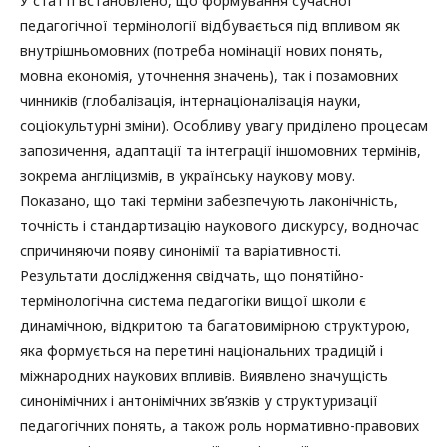
У статті встановлено, що формування сучасної
педагогічної термінології відбувається під впливом як
внутрішньомовних (потреба номінації нових понять,
мовна економія, уточнення значень), так і позамовних
чинників (глобалізація, інтернаціоналізація науки,
соціокультурні зміни). Особливу увагу приділено процесам
запозичення, адаптації та інтеграції іншомовних термінів,
зокрема англіцизмів, в українську наукову мову.
Показано, що такі терміни забезпечують лаконічність,
точність і стандартизацію наукового дискурсу, водночас
спричиняючи появу синонімії та варіативності.
Результати дослідження свідчать, що понятійно-
термінологічна система педагогіки вищої школи є
динамічною, відкритою та багатовимірною структурою,
яка формується на перетині національних традицій і
міжнародних наукових впливів. Виявлено значущість
синонімічних і антонімічних зв’язків у структуризації
педагогічних понять, а також роль нормативно-правових