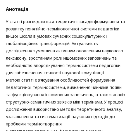
Анотація
У статті розглядаються теоретичні засади формування та
розвитку понятійно-термінологічної системи педагогіки
вищої школи в умовах сучасних соціокультурних і
глобалізаційних трансформацій. Актуальність
дослідження зумовлена активним оновленням наукового
лексикону, зростанням ролі іншомовних запозичень та
необхідністю впорядкування терміносистеми педагогіки
для забезпечення точності наукової комунікації.
Метою статті є з’ясування особливостей формування
педагогічної терміносистеми, визначення чинників появи
та функціонування іншомовних запозичень, а також аналіз
структурно-семантичних зв’язків між термінами. У процесі
дослідження використано методи теоретичного аналізу,
узагальнення та систематизації наукових підходів до
проблеми термінотворення.