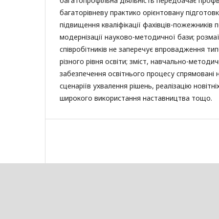
багатопрофільна діяльність передбачає профв
багаторівневу практико орієнтовану підготовку
підвищення кваліфікації фахівців-пожежників п
модернізації науково-методичної бази; розмаї
співробітників не заперечує впровадження тип
різного рівня освіти; зміст, навчально-методич
забезпечення освітнього процесу спрямовані 
сценаріїв ухвалення рішень, реалізацію новітніх
широкого використання наставництва тощо.