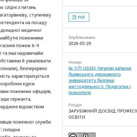
; слідчі з питань
агаторівневу, ступеневу
PDF
претендента на посаду
ідкладної медичної
Опубліковано
 майбутні пожежники
2026-05-29
 гасіння пожеж 6–9
 та інші надзвичайні
 обставини й ухвалювати
Номер
№ 1(7) (2026): Наукові записки
сіонали), безперервно
Львівського державного
ьність характеризується
університету безпеки
розроблені курси
життєдіяльності. Педагогіка і
товки пожежних офіцерів,
психологія
сади сержанта,
Розділ
тверджені відомством
ЗАРУБІЖНИЙ ДОСВІД ПРОФЕСІ
ОСВІТИ
хівців пожежної служби
ї: складна