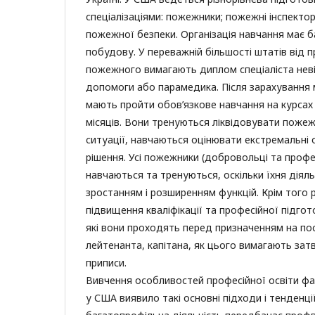
спеціалізаціями: пожежники; пожежні інспектори
пожежної безпеки. Організація навчання має б
побудову. У переважній більшості штатів від 
пожежного вимагають диплом спеціаліста нев
допомоги або парамедика. Після зарахування
мають пройти обов’язкове навчання на курсах
місяців. Вони тренуються ліквідовувати пожежі
ситуації, навчаються оцінювати екстремальні
рішення. Усі пожежники (добровольці та профе
навчаються та тренуються, оскільки їхня діял
зростанням і розширенням функцій. Крім того 
підвищення кваліфікації та професійної підго
які вони проходять перед призначенням на по
лейтенанта, капітана, як цього вимагають за
приписи.
Вивчення особливостей професійної освіти фа
у США виявило такі основні підходи і тенденці