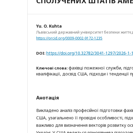
СПОЛУЧЕНИХ ШТАТІВ АМ
Yu. O. Kuhta
Львівський державний університет безпеки життєд
https://orcid.org/0009-0002-9172-1235
https://doi.org/10.32782/3041-1297/2026-1-
DOI:
фахівці пожежної служби, під
Ключові слова:
кваліфікації, досвід США, підходи і тенденції 
Анотація
Викладено аналіз професійної підготовки фах
США, узагальнено її провідні особливості, підх
важливо для визначення векторів розвитку ос
Україні. У США ведеться різнорівнева підготов