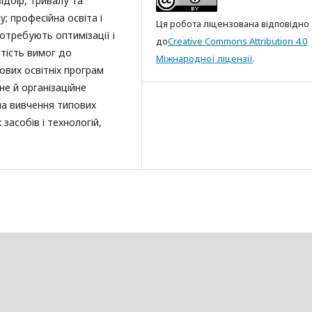
ідбір, тривалу та
; професійна освіта і
Ця робота ліцензована відповідно
отребують оптимізації і
до
Creative Commons Attribution 4.0
тість вимог до
Міжнародної ліцензії
.
ових освітніх програм
не й організаційне
на вивчення типових
 засобів і технологій,