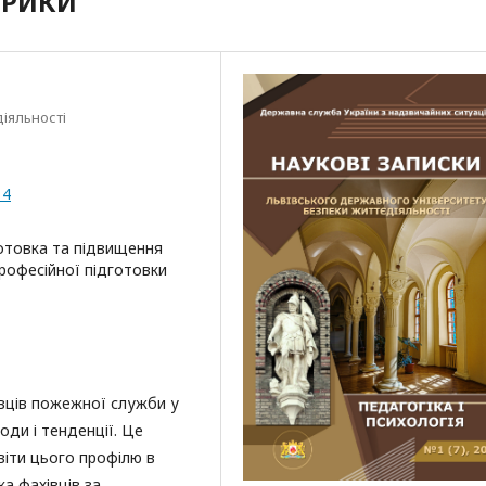
ЕРИКИ
іяльності
14
готовка та підвищення
професійної підготовки
івців пожежної служби у
оди і тенденції. Це
віти цього профілю в
ка фахівців за