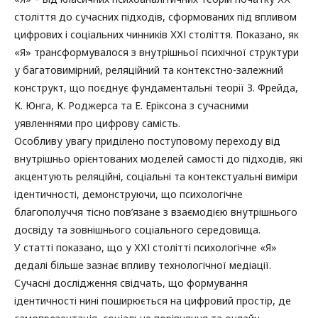
століття до сучасних підходів, сформованих під впливом
цифрових і соціальних чинників ХХІ століття. Показано, як
«Я» трансформувалося з внутрішньої психічної структури
у багатовимірний, реляційний та контекстно-залежний
конструкт, що поєднує фундаментальні теорії З. Фрейда,
К. Юнга, К. Роджерса та Е. Еріксона з сучасними
уявленнями про цифрову самість.
Особливу увагу приділено поступовому переходу від
внутрішньо орієнтованих моделей самості до підходів, які
акцентують реляційні, соціальні та контекстуальні виміри
ідентичності, демонструючи, що психологічне
благополуччя тісно пов’язане з взаємодією внутрішнього
досвіду та зовнішнього соціального середовища.
У статті показано, що у ХХІ столітті психологічне «Я»
дедалі більше зазнає впливу технологічної медіації.
Сучасні дослідження свідчать, що формування
ідентичності нині поширюється на цифровий простір, де