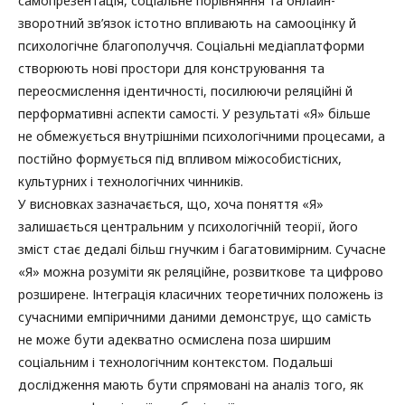
самопрезентація, соціальне порівняння та онлайн-
зворотний зв’язок істотно впливають на самооцінку й
психологічне благополуччя. Соціальні медіаплатформи
створюють нові простори для конструювання та
переосмислення ідентичності, посилюючи реляційні й
перформативні аспекти самості. У результаті «Я» більше
не обмежується внутрішніми психологічними процесами, а
постійно формується під впливом міжособистісних,
культурних і технологічних чинників.
У висновках зазначається, що, хоча поняття «Я»
залишається центральним у психологічній теорії, його
зміст стає дедалі більш гнучким і багатовимірним. Сучасне
«Я» можна розуміти як реляційне, розвиткове та цифрово
розширене. Інтеграція класичних теоретичних положень із
сучасними емпіричними даними демонструє, що самість
не може бути адекватно осмислена поза ширшим
соціальним і технологічним контекстом. Подальші
дослідження мають бути спрямовані на аналіз того, як