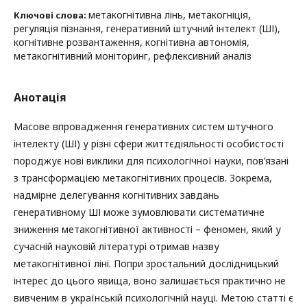
метакогнітивна лінь, метакогніція,
Ключові слова:
регуляція пізнання, генеративний штучний інтелект (ШІ),
когнітивне розвантаження, когнітивна автономія,
метакогнітивний моніторинг, рефлексивний аналіз
Анотація
Масове впровадження генеративних систем штучного
інтелекту (ШІ) у різні сфери життєдіяльності особистості
породжує нові виклики для психологічної науки, пов’язані
з трансформацією метакогнітивних процесів. Зокрема,
надмірне делегування когнітивних завдань
генеративному ШІ може зумовлювати систематичне
зниження метакогнітивної активності – феномен, який у
сучасній науковій літературі отримав назву
метакогнітивної ліні. Попри зростальний дослідницький
інтерес до цього явища, воно залишається практично не
вивченим в українській психологічній науці. Метою статті є