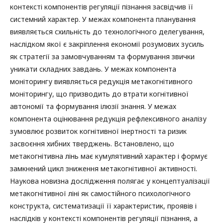
контексті компонентів регуляції пізнання засвідчив її
системний характер. У межах компонента планування
виявляється схильність до технологічного делегування,
наслідком якої є закріплення економії розумових зусиль
як стратегії за замовчуванням та формування звички
уникати складних завдань. У межах компонента
моніторингу виявляється редукція метакогнітивного
моніторингу, що призводить до втрати когнітивної
автономії та формування ілюзії знання. У межах
компонента оцінювання редукція рефлексивного аналізу
зумовлює розвиток когнітивної інертності та ризик
засвоєння хибних тверджень. Встановлено, що
метакогнітивна лінь має кумулятивний характер і формує
замкнений цикл зниження метакогнітивної активності.
Наукова новизна дослідження полягає у концептуалізації
метакогнітивної ліні як самостійного психологічного
конструкта, систематизації її характеристик, проявів і
наслідків у контексті компонентів регуляції пізнання, а