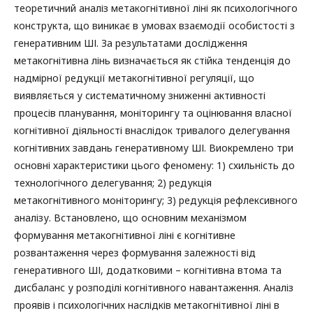
теоретичний аналіз метакогнітивної ліні як психологічного
конструкта, що виникає в умовах взаємодії особистості з
генеративним ШІ. За результатами дослідження
метакогнітивна лінь визначається як стійка тенденція до
надмірної редукції метакогнітивної регуляції, що
виявляється у систематичному зниженні активності
процесів планування, моніторингу та оцінювання власної
когнітивної діяльності внаслідок тривалого делегування
когнітивних завдань генеративному ШІ. Виокремлено три
основні характеристики цього феномену: 1) схильність до
технологічного делегування; 2) редукція
метакогнітивного моніторингу; 3) редукція рефлексивного
аналізу. Встановлено, що основним механізмом
формування метакогнітивної ліні є когнітивне
розвантаження через формування залежності від
генеративного ШІ, додатковими – когнітивна втома та
дисбаланс у розподілі когнітивного навантаження. Аналіз
проявів і психологічних наслідків метакогнітивної ліні в