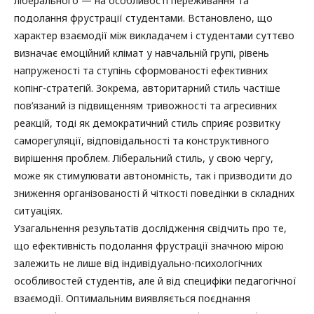
ліберального — на особливості переживання та
подолання фрустрації студентами. Встановлено, що
характер взаємодії між викладачем і студентами суттєво
визначає емоційний клімат у навчальній групі, рівень
напруженості та ступінь сформованості ефективних
копінг-стратегій. Зокрема, авторитарний стиль частіше
пов’язаний із підвищенням тривожності та агресивних
реакцій, тоді як демократичний стиль сприяє розвитку
саморегуляції, відповідальності та конструктивного
вирішення проблем. Ліберальний стиль, у свою чергу,
може як стимулювати автономність, так і призводити до
зниження організованості й чіткості поведінки в складних
ситуаціях.
Узагальнення результатів дослідження свідчить про те,
що ефективність подолання фрустрації значною мірою
залежить не лише від індивідуально-психологічних
особливостей студентів, але й від специфіки педагогічної
взаємодії. Оптимальним виявляється поєднання