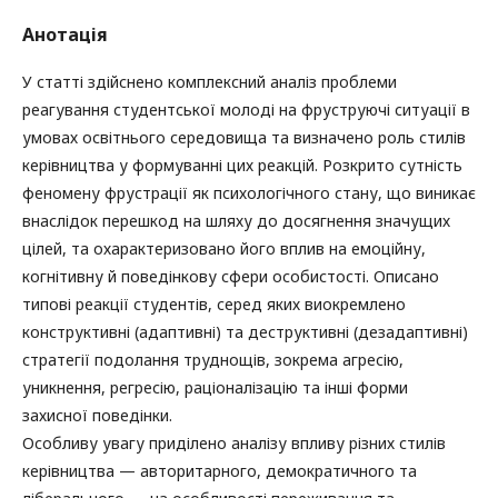
Анотація
У статті здійснено комплексний аналіз проблеми
реагування студентської молоді на фруструючі ситуації в
умовах освітнього середовища та визначено роль стилів
керівництва у формуванні цих реакцій. Розкрито сутність
феномену фрустрації як психологічного стану, що виникає
внаслідок перешкод на шляху до досягнення значущих
цілей, та охарактеризовано його вплив на емоційну,
когнітивну й поведінкову сфери особистості. Описано
типові реакції студентів, серед яких виокремлено
конструктивні (адаптивні) та деструктивні (дезадаптивні)
стратегії подолання труднощів, зокрема агресію,
уникнення, регресію, раціоналізацію та інші форми
захисної поведінки.
Особливу увагу приділено аналізу впливу різних стилів
керівництва — авторитарного, демократичного та