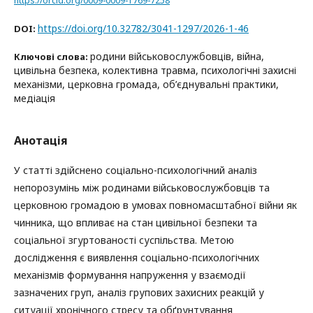
https://orcid.org/0009-0009-1769-7258
https://doi.org/10.32782/3041-1297/2026-1-46
DOI:
родини військовослужбовців, війна,
Ключові слова:
цивільна безпека, колективна травма, психологічні захисні
механізми, церковна громада, об’єднувальні практики,
медіація
Анотація
У статті здійснено соціально-психологічний аналіз
непорозумінь між родинами військовослужбовців та
церковною громадою в умовах повномасштабної війни як
чинника, що впливає на стан цивільної безпеки та
соціальної згуртованості суспільства. Метою
дослідження є виявлення соціально-психологічних
механізмів формування напруження у взаємодії
зазначених груп, аналіз групових захисних реакцій у
ситуації хронічного стресу та обґрунтування