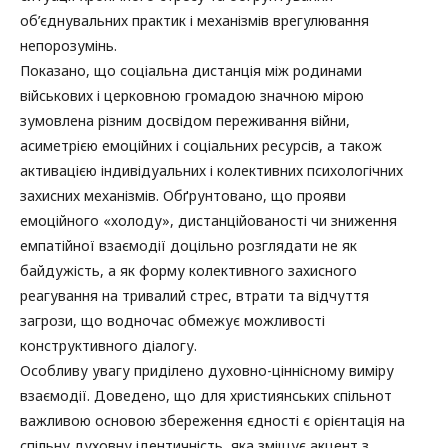
об’єднувальних практик і механізмів врегулювання
непорозумінь.
Показано, що соціальна дистанція між родинами
військових і церковною громадою значною мірою
зумовлена різним досвідом переживання війни,
асиметрією емоційних і соціальних ресурсів, а також
активацією індивідуальних і колективних психологічних
захисних механізмів. Обґрунтовано, що прояви
емоційного «холоду», дистанційованості чи зниження
емпатійної взаємодії доцільно розглядати не як
байдужість, а як форму колективного захисного
реагування на тривалий стрес, втрати та відчуття
загрози, що водночас обмежує можливості
конструктивного діалогу.
Особливу увагу приділено духовно-ціннісному виміру
взаємодії. Доведено, що для християнських спільнот
важливою основою збереження єдності є орієнтація на
спільну духовну ідентичність, яка зміщує акцент з