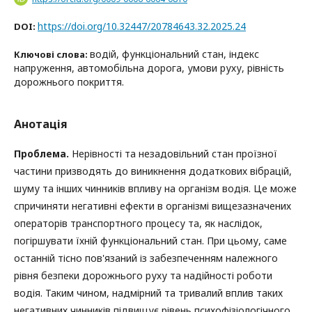
https://doi.org/10.32447/20784643.32.2025.24
DOI:
водій, функціональний стан, індекс
Ключові слова:
напруження, автомобільна дорога, умови руху, рівність
дорожнього покриття.
Анотація
Проблема.
Нерівності та незадовільний стан проїзної
частини призводять до виникнення додаткових вібрацій,
шуму та інших чинників впливу на організм водія. Це може
спричиняти негативні ефекти в організмі вищезазначених
операторів транспортного процесу та, як наслідок,
погіршувати їхній функціональний стан. При цьому, саме
останній тісно пов'язаний із забезпеченням належного
рівня безпеки дорожнього руху та надійності роботи
водія. Таким чином, надмірний та тривалий вплив таких
негативних чинників підвищує рівень психофізіологічного