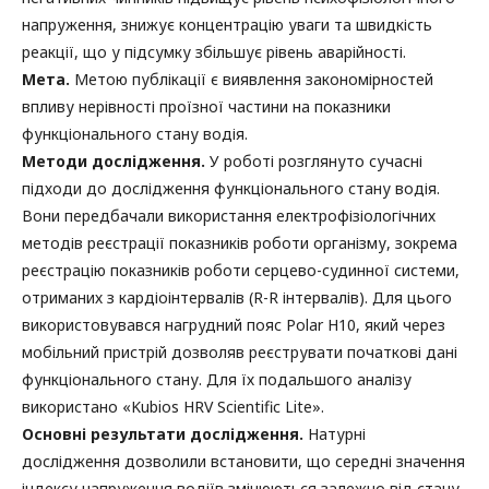
напруження, знижує концентрацію уваги та швидкість
реакції, що у підсумку збільшує рівень аварійності.
Мета.
Метою публікації є виявлення закономірностей
впливу нерівності проїзної частини на показники
функціонального стану водія.
Методи дослідження.
У роботі розглянуто сучасні
підходи до дослідження функціонального стану водія.
Вони передбачали використання електрофізіологічних
методів реєстрації показників роботи організму, зокрема
реєстрацію показників роботи серцево-судинної системи,
отриманих з кардіоінтервалів (R-R інтервалів). Для цього
використовувався нагрудний пояс Polar H10, який через
мобільний пристрій дозволяв реєструвати початкові дані
функціонального стану. Для їх подальшого аналізу
використано «Kubios HRV Scientific Lite».
Основні результати дослідження.
Натурні
дослідження дозволили встановити, що середні значення
індексу напруження водіїв змінюються залежно від стану