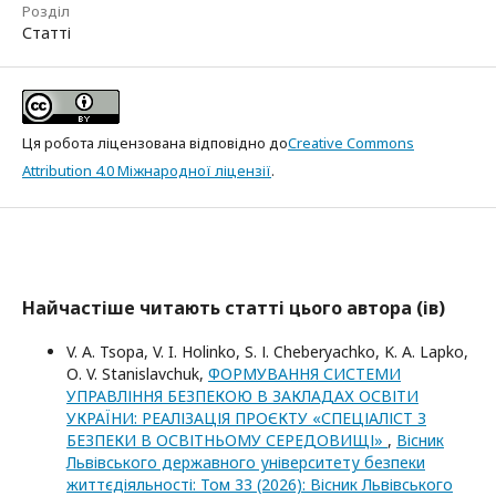
Розділ
Статті
Ця робота ліцензована відповідно до
Creative Commons
Attribution 4.0 Міжнародної ліцензії
.
Найчастіше читають статті цього автора (ів)
V. А. Tsopa, V. I. Holinko, S. І. Cheberyachko, K. A. Lapko,
О. V. Stanislavchuk,
ФОРМУВАННЯ СИСТЕМИ
УПРАВЛІННЯ БЕЗПЕКОЮ В ЗАКЛАДАХ ОСВІТИ
УКРАЇНИ: РЕАЛІЗАЦІЯ ПРОЄКТУ «СПЕЦІАЛІСТ З
БЕЗПЕКИ В ОСВІТНЬОМУ СЕРЕДОВИЩІ»
,
Вісник
Львівського державного університету безпеки
життєдіяльності: Том 33 (2026): Вісник Львівського