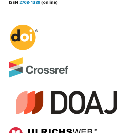
ІSSN
2708-1389
(online)