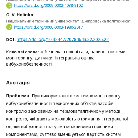
https://orcid.org/0009-0002-4038-8102
O. V. Holinko
Національний технічний університет "Дніпровська політехніка"
https://orcid.org/0000-0003-1980-3017
https://doi.org/10.32447/20784643.32.2025.22
DOI:
небезпека, горючі гази, паливо, системи
Ключові слова:
моніторингу, датчики, інтегральна оцінка
вибухонебезпечності.
Анотація
Проблема.
При використанні в системах моніторингу
вибухонебезпечності техногенних об’єктів засобів
контролю заснованих на термокаталітичному методі
контролю, які дають можливість отримання інтегральної
оцінки вибуховості за усіма можливими горючими
компонентами, суттєво зменшується вартість систем