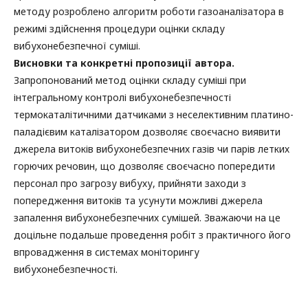
методу розроблено алгоритм роботи газоаналізатора в
режимі здійснення процедури оцінки складу
вибухонебезпечної суміші.
Висновки та конкретні пропозиції автора.
Запропонований метод оцінки складу суміші при
інтегральному контролі вибухонебезпечності
термокаталітичними датчиками з неселективним платино-
паладієвим каталізатором дозволяє своєчасно виявити
джерела витоків вибухонебезпечних газів чи парів летких
горючих речовин, що дозволяє своєчасно попередити
персонал про загрозу вибуху, прийняти заходи з
попередження витоків та усунути можливі джерела
запалення вибухонебезпечних сумішей. Зважаючи на це
доцільне подальше проведення робіт з практичного його
впровадження в системах моніторингу
вибухонебезпечності.