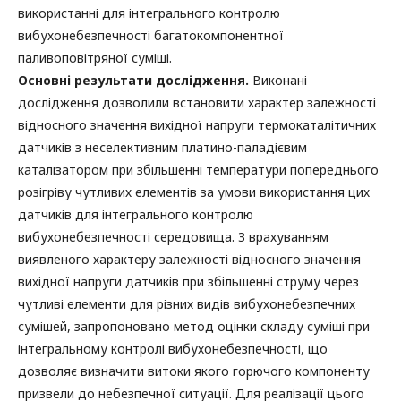
використанні для інтегрального контролю
вибухонебезпечності багатокомпонентної
паливоповітряної суміші.
Основні результати дослідження.
Виконані
дослідження дозволили встановити характер залежності
відносного значення вихідної напруги термокаталітичних
датчиків з неселективним платино-паладієвим
каталізатором при збільшенні температури попереднього
розігріву чутливих елементів за умови використання цих
датчиків для інтегрального контролю
вибухонебезпечності середовища. З врахуванням
виявленого характеру залежності відносного значення
вихідної напруги датчиків при збільшенні струму через
чутливі елементи для різних видів вибухонебезпечних
сумішей, запропоновано метод оцінки складу суміші при
інтегральному контролі вибухонебезпечності, що
дозволяє визначити витоки якого горючого компоненту
призвели до небезпечної ситуації. Для реалізації цього