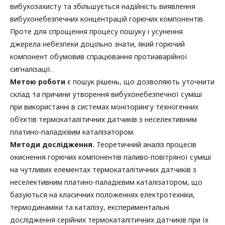
вибухозахисту та збільшується надійність виявлення
вибухонебезпечних концентрацій горючих компонентів.
Проте для спрощення процесу пошуку і усунення
джерела небезпеки доцільно знати, який горючий
компонент обумовив спрацювання протиаварійної
сигналізації.
Метою роботи
є пошук рішень, що дозволяють уточнити
склад та причини утворення вибухонебезпечної суміші
при використанні в системах моніторингу техногенних
об’єктів термокаталітичних датчиків з неселективним
платино-паладієвим каталізатором.
Методи дослідження.
Теоретичний аналіз процесів
окиснення горючих компонентів паливо-повітряної суміші
на чутливих елементах термокаталітичних датчиків з
неселективним платино-паладієвим каталізатором, що
базуються на класичних положеннях електротехніки,
термодинаміки та каталізу, експериментальні
дослідження серійних термокаталітичних датчиків при їх