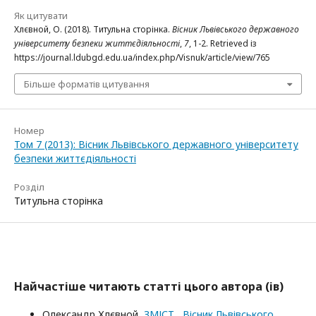
Як цитувати
Хлєвной, О. (2018). Титульна сторінка.
Вісник Львівського державного
університету безпеки життєдіяльності
,
7
, 1-2. Retrieved із
https://journal.ldubgd.edu.ua/index.php/Visnuk/article/view/765
Більше форматів цитування
Номер
Том 7 (2013): Вісник Львівського державного університету
безпеки життєдіяльності
Розділ
Титульна сторінка
Найчастіше читають статті цього автора (ів)
Олександр Хлєвной,
ЗМІСТ
,
Вісник Львівського