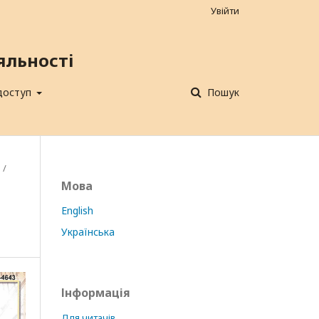
Увійти
яльності
 доступ
Пошук
/
Мова
English
Українська
Інформація
Для читачів