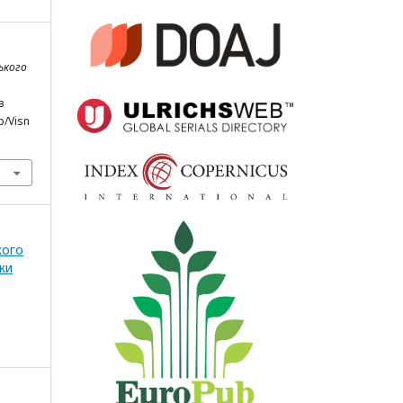
ського
з
p/Visn
кого
ки