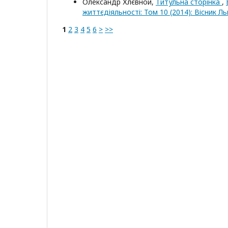
Олександр Хлєвной,
Титульна сторінка
,
життєдіяльності: Том 10 (2014): Вісник 
1
2
3
4
5
6
>
>>