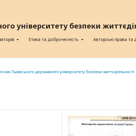
ного університету безпеки життєді
авторів
Етика та доброчесність
Авторські права та
 Вісник Львівського державного університету безпеки життєдіяльності