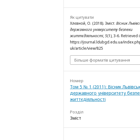
Як цитувати
Хлєвной, О. (2018). Зміст.
Вісник Львів
державного університету безпеки
життєдіяльності
,
5
(1), 3-6. Retrieved і
https://journal.ldubgd.edu.ua/index.ph
uk/article/view/825
Більше форматів цитування
Номер
Том 5 № 1 (2011): Вісник Львівсь
державного університету безпе
життєдіяльності
Розділ
Зміст