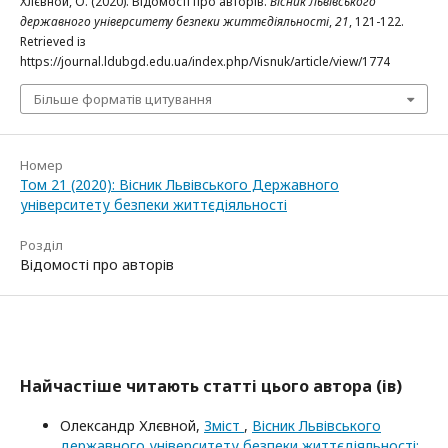
Хлєвной, О. (2020). Відомості про авторів.
Вісник Львівського
державного університету безпеки життєдіяльності
,
21
, 121-122.
Retrieved із
https://journal.ldubgd.edu.ua/index.php/Visnuk/article/view/1774
Більше форматів цитування
Номер
Том 21 (2020): Вісник Львівського Державного
університету безпеки життєдіяльності
Розділ
Відомості про авторів
Найчастіше читають статті цього автора (ів)
Олександр Хлєвной,
Зміст
,
Вісник Львівського
державного університету безпеки життєдіяльності: