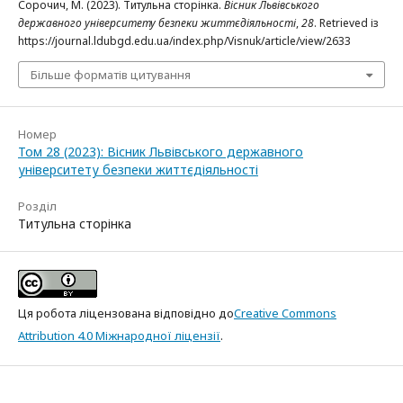
Сорочич, М. (2023). Титульна сторінка.
Вісник Львівського
державного університету безпеки життєдіяльності
,
28
. Retrieved із
https://journal.ldubgd.edu.ua/index.php/Visnuk/article/view/2633
Більше форматів цитування
Номер
Том 28 (2023): Вісник Львівського державного
університету безпеки життєдіяльності
Розділ
Титульна сторінка
Ця робота ліцензована відповідно до
Creative Commons
Attribution 4.0 Міжнародної ліцензії
.