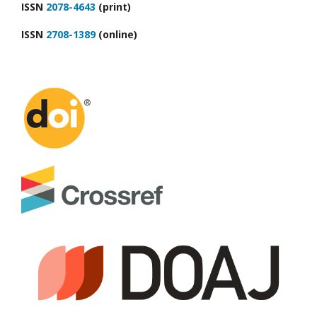
ІSSN
2078-4643
(print)
ІSSN
2708-1389
(online)