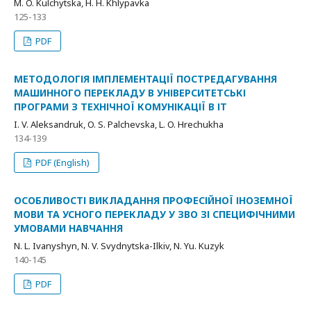
M. O. Kulchytska, H. H. Khlypavka
125-133
PDF
МЕТОДОЛОГІЯ ІМПЛЕМЕНТАЦІЇ ПОСТРЕДАГУВАННЯ
МАШИННОГО ПЕРЕКЛАДУ В УНІВЕРСИТЕТСЬКІ
ПРОГРАМИ З ТЕХНІЧНОЇ КОМУНІКАЦІЇ В ІТ
I. V. Aleksandruk, O. S. Palchevska, L. O. Hrechukha
134-139
PDF (English)
ОСОБЛИВОСТІ ВИКЛАДАННЯ ПРОФЕСІЙНОЇ ІНОЗЕМНОЇ
МОВИ ТА УСНОГО ПЕРЕКЛАДУ У ЗВО ЗІ СПЕЦИФІЧНИМИ
УМОВАМИ НАВЧАННЯ
N. L. Ivanyshyn, N. V. Svydnytska-Ilkiv, N. Yu. Kuzyk
140-145
PDF