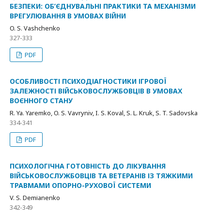
БЕЗПЕКИ: ОБ’ЄДНУВАЛЬНІ ПРАКТИКИ ТА МЕХАНІЗМИ
ВРЕГУЛЮВАННЯ В УМОВАХ ВІЙНИ
O. S. Vashchenko
327-333
PDF
ОСОБЛИВОСТІ ПСИХОДІАГНОСТИКИ ІГРОВОЇ
ЗАЛЕЖНОСТІ ВІЙСЬКОВОСЛУЖБОВЦІВ В УМОВАХ
ВОЄННОГО СТАНУ
R. Ya. Yaremko, O. S. Vavryniv, I. S. Koval, S. L. Kruk, S. T. Sadovska
334-341
PDF
ПСИХОЛОГІЧНА ГОТОВНІСТЬ ДО ЛІКУВАННЯ
ВІЙСЬКОВОСЛУЖБОВЦІВ ТА ВЕТЕРАНІВ ІЗ ТЯЖКИМИ
ТРАВМАМИ ОПОРНО-РУХОВОЇ СИСТЕМИ
V. S. Demіanenko
342-349